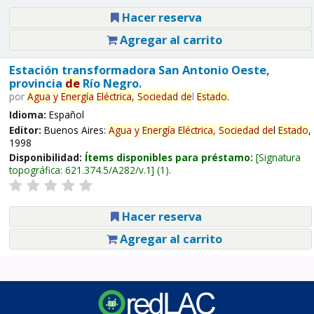
Hacer reserva
Agregar al carrito
Estación transformadora San Antonio Oeste,
provincia
de
Río Negro.
por
Agua
y
Energía
Eléctrica,
Sociedad
de
l
Estado
.
Idioma:
Español
Editor:
Buenos Aires:
Agua
y
Energía
Eléctrica,
Sociedad
de
l
Estado
,
1998
Disponibilidad:
Ítems disponibles para préstamo:
Signatura
topográfica:
621.374.5/A282/v.1
(1).
Hacer reserva
Agregar al carrito