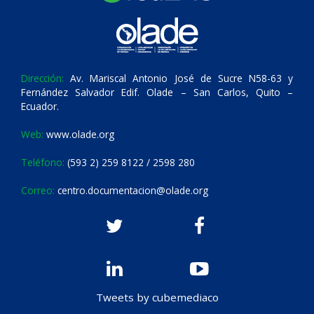
Dirección:
Av. Mariscal Antonio José de Sucre N58-63 y
Fernández Salvador Edif. Olade – San Carlos, Quito –
Ecuador.
Web:
www.olade.org
Teléfono:
(593 2) 259 8122 / 2598 280
Correo:
centro.documentacion@olade.org
Tweets by cubemediaco