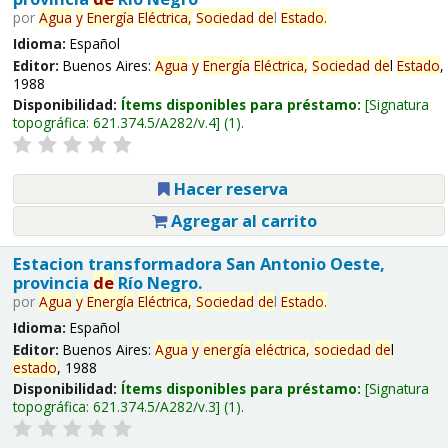
por
Agua
y
Energía
Eléctrica,
Sociedad
de
l
Estado
.
Idioma:
Español
Editor:
Buenos Aires:
Agua
y
Energía
Eléctrica,
Sociedad
de
l
Estado
,
1988
Disponibilidad:
Ítems disponibles para préstamo:
Signatura
topográfica:
621.374.5/A282/v.4
(1).
Hacer reserva
Agregar al carrito
Estacion transformadora San Antonio Oeste,
provincia
de
Río Negro.
por
Agua
y
Energía
Eléctrica,
Sociedad
de
l
Estado
.
Idioma:
Español
Editor:
Buenos Aires:
Agua
y
energía
eléctrica,
sociedad
de
l
estado
, 1988
Disponibilidad:
Ítems disponibles para préstamo:
Signatura
topográfica:
621.374.5/A282/v.3
(1).