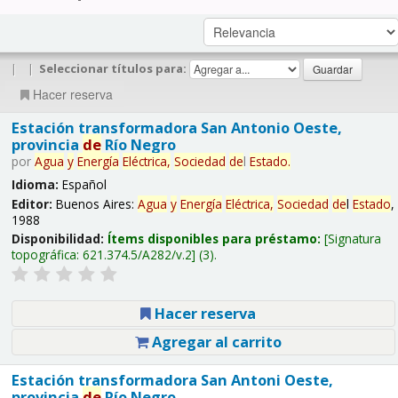
|
|
Seleccionar títulos para:
Hacer reserva
Estación transformadora San Antonio Oeste,
provincia
de
Río Negro
por
Agua
y
Energía
Eléctrica,
Sociedad
de
l
Estado
.
Idioma:
Español
Editor:
Buenos Aires:
Agua
y
Energía
Eléctrica,
Sociedad
de
l
Estado
,
1988
Disponibilidad:
Ítems disponibles para préstamo:
Signatura
topográfica:
621.374.5/A282/v.2
(3).
Hacer reserva
Agregar al carrito
Estación transformadora San Antoni Oeste,
provincia
de
Río Negro