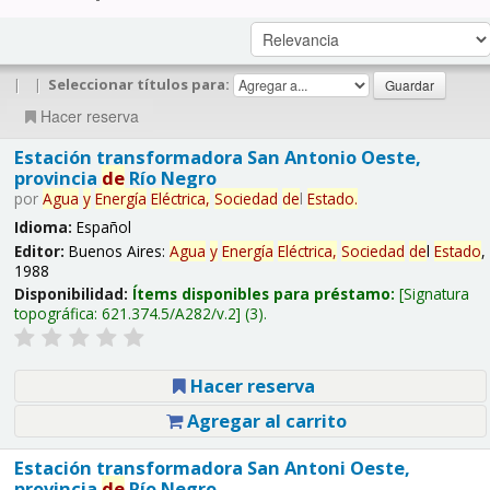
|
|
Seleccionar títulos para:
Hacer reserva
Estación transformadora San Antonio Oeste,
provincia
de
Río Negro
por
Agua
y
Energía
Eléctrica,
Sociedad
de
l
Estado
.
Idioma:
Español
Editor:
Buenos Aires:
Agua
y
Energía
Eléctrica,
Sociedad
de
l
Estado
,
1988
Disponibilidad:
Ítems disponibles para préstamo:
Signatura
topográfica:
621.374.5/A282/v.2
(3).
Hacer reserva
Agregar al carrito
Estación transformadora San Antoni Oeste,
provincia
de
Río Negro