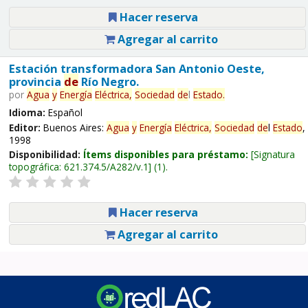
Hacer reserva
Agregar al carrito
Estación transformadora San Antonio Oeste,
provincia
de
Río Negro.
por
Agua
y
Energía
Eléctrica,
Sociedad
de
l
Estado
.
Idioma:
Español
Editor:
Buenos Aires:
Agua
y
Energía
Eléctrica,
Sociedad
de
l
Estado
,
1998
Disponibilidad:
Ítems disponibles para préstamo:
Signatura
topográfica:
621.374.5/A282/v.1
(1).
Hacer reserva
Agregar al carrito