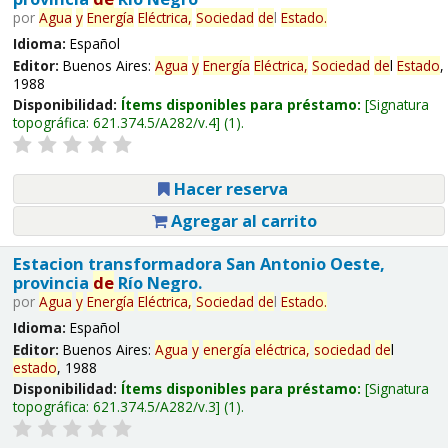
por
Agua
y
Energía
Eléctrica,
Sociedad
de
l
Estado
.
Idioma:
Español
Editor:
Buenos Aires:
Agua
y
Energía
Eléctrica,
Sociedad
de
l
Estado
,
1988
Disponibilidad:
Ítems disponibles para préstamo:
Signatura
topográfica:
621.374.5/A282/v.4
(1).
Hacer reserva
Agregar al carrito
Estacion transformadora San Antonio Oeste,
provincia
de
Río Negro.
por
Agua
y
Energía
Eléctrica,
Sociedad
de
l
Estado
.
Idioma:
Español
Editor:
Buenos Aires:
Agua
y
energía
eléctrica,
sociedad
de
l
estado
, 1988
Disponibilidad:
Ítems disponibles para préstamo:
Signatura
topográfica:
621.374.5/A282/v.3
(1).