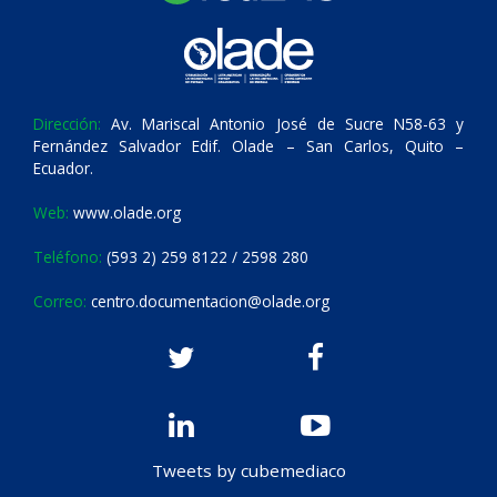
Dirección:
Av. Mariscal Antonio José de Sucre N58-63 y
Fernández Salvador Edif. Olade – San Carlos, Quito –
Ecuador.
Web:
www.olade.org
Teléfono:
(593 2) 259 8122 / 2598 280
Correo:
centro.documentacion@olade.org
Tweets by cubemediaco