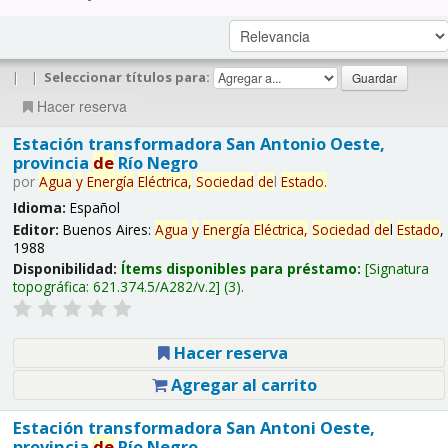
|
|
Seleccionar títulos para:
Hacer reserva
Estación transformadora San Antonio Oeste,
provincia
de
Río Negro
por
Agua
y
Energía
Eléctrica,
Sociedad
de
l
Estado
.
Idioma:
Español
Editor:
Buenos Aires:
Agua
y
Energía
Eléctrica,
Sociedad
de
l
Estado
,
1988
Disponibilidad:
Ítems disponibles para préstamo:
Signatura
topográfica:
621.374.5/A282/v.2
(3).
Hacer reserva
Agregar al carrito
Estación transformadora San Antoni Oeste,
provincia
de
Río Negro