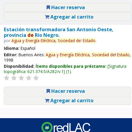
Hacer reserva
Agregar al carrito
Estación transformadora San Antonio Oeste,
provincia
de
Río Negro.
por
Agua
y
Energía
Eléctrica,
Sociedad
de
l
Estado
.
Idioma:
Español
Editor:
Buenos Aires:
Agua
y
Energía
Eléctrica,
Sociedad
de
l
Estado
,
1998
Disponibilidad:
Ítems disponibles para préstamo:
Signatura
topográfica:
621.374.5/A282/v.1
(1).
Hacer reserva
Agregar al carrito