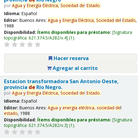
por
Agua
y
Energía
Eléctrica,
Sociedad
de
l
Estado
.
Idioma:
Español
Editor:
Buenos Aires:
Agua
y
Energía
Eléctrica,
Sociedad
de
l
Estado
,
1988
Disponibilidad:
Ítems disponibles para préstamo:
Signatura
topográfica:
621.374.5/A282/v.4
(1).
Hacer reserva
Agregar al carrito
Estacion transformadora San Antonio Oeste,
provincia
de
Río Negro.
por
Agua
y
Energía
Eléctrica,
Sociedad
de
l
Estado
.
Idioma:
Español
Editor:
Buenos Aires:
Agua
y
energía
eléctrica,
sociedad
de
l
estado
, 1988
Disponibilidad:
Ítems disponibles para préstamo:
Signatura
topográfica:
621.374.5/A282/v.3
(1).