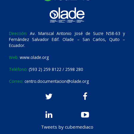
Dirección:
Av. Mariscal Antonio José de Sucre N58-63 y
Fernández Salvador Edif. Olade – San Carlos, Quito –
Ecuador.
Web:
www.olade.org
Teléfono:
(593 2) 259 8122 / 2598 280
Correo:
centro.documentacion@olade.org
Tweets by cubemediaco