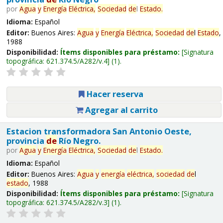
por
Agua
y
Energía
Eléctrica,
Sociedad
de
l
Estado
.
Idioma:
Español
Editor:
Buenos Aires:
Agua
y
Energía
Eléctrica,
Sociedad
de
l
Estado
,
1988
Disponibilidad:
Ítems disponibles para préstamo:
Signatura
topográfica:
621.374.5/A282/v.4
(1).
Hacer reserva
Agregar al carrito
Estacion transformadora San Antonio Oeste,
provincia
de
Río Negro.
por
Agua
y
Energía
Eléctrica,
Sociedad
de
l
Estado
.
Idioma:
Español
Editor:
Buenos Aires:
Agua
y
energía
eléctrica,
sociedad
de
l
estado
, 1988
Disponibilidad:
Ítems disponibles para préstamo:
Signatura
topográfica:
621.374.5/A282/v.3
(1).