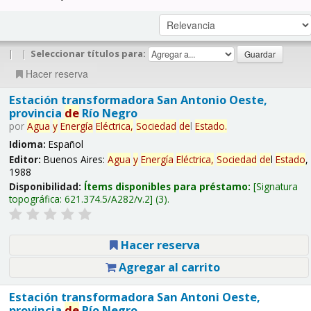
|
|
Seleccionar títulos para:
Hacer reserva
Estación transformadora San Antonio Oeste,
provincia
de
Río Negro
por
Agua
y
Energía
Eléctrica,
Sociedad
de
l
Estado
.
Idioma:
Español
Editor:
Buenos Aires:
Agua
y
Energía
Eléctrica,
Sociedad
de
l
Estado
,
1988
Disponibilidad:
Ítems disponibles para préstamo:
Signatura
topográfica:
621.374.5/A282/v.2
(3).
Hacer reserva
Agregar al carrito
Estación transformadora San Antoni Oeste,
provincia
de
Río Negro