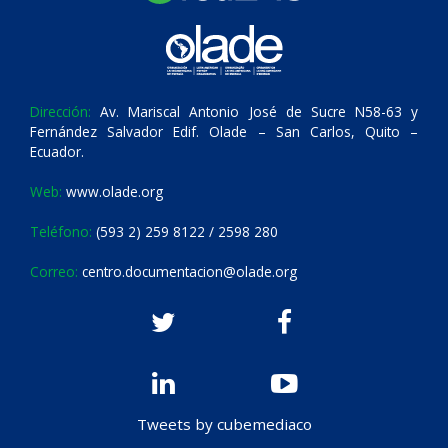
Dirección:
Av. Mariscal Antonio José de Sucre N58-63 y
Fernández Salvador Edif. Olade – San Carlos, Quito –
Ecuador.
Web:
www.olade.org
Teléfono:
(593 2) 259 8122 / 2598 280
Correo:
centro.documentacion@olade.org
Tweets by cubemediaco