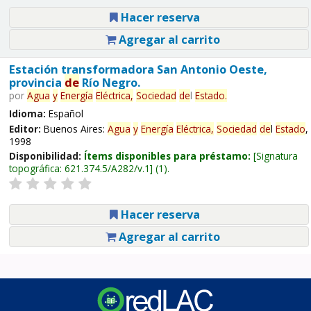
Hacer reserva
Agregar al carrito
Estación transformadora San Antonio Oeste,
provincia
de
Río Negro.
por
Agua
y
Energía
Eléctrica,
Sociedad
de
l
Estado
.
Idioma:
Español
Editor:
Buenos Aires:
Agua
y
Energía
Eléctrica,
Sociedad
de
l
Estado
,
1998
Disponibilidad:
Ítems disponibles para préstamo:
Signatura
topográfica:
621.374.5/A282/v.1
(1).
Hacer reserva
Agregar al carrito