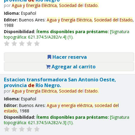
por
Agua
y
Energía
Eléctrica,
Sociedad
de
l
Estado
.
Idioma:
Español
Editor:
Buenos Aires:
Agua
y
Energía
Eléctrica,
Sociedad
de
l
Estado
,
1988
Disponibilidad:
Ítems disponibles para préstamo:
Signatura
topográfica:
621.374.5/A282/v.4
(1).
Hacer reserva
Agregar al carrito
Estacion transformadora San Antonio Oeste,
provincia
de
Río Negro.
por
Agua
y
Energía
Eléctrica,
Sociedad
de
l
Estado
.
Idioma:
Español
Editor:
Buenos Aires:
Agua
y
energía
eléctrica,
sociedad
de
l
estado
, 1988
Disponibilidad:
Ítems disponibles para préstamo:
Signatura
topográfica:
621.374.5/A282/v.3
(1).