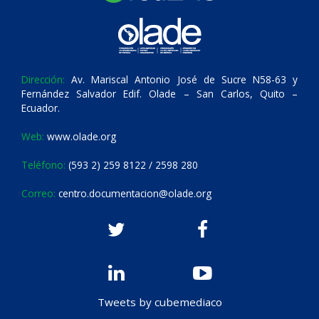
Dirección:
Av. Mariscal Antonio José de Sucre N58-63 y
Fernández Salvador Edif. Olade – San Carlos, Quito –
Ecuador.
Web:
www.olade.org
Teléfono:
(593 2) 259 8122 / 2598 280
Correo:
centro.documentacion@olade.org
Tweets by cubemediaco