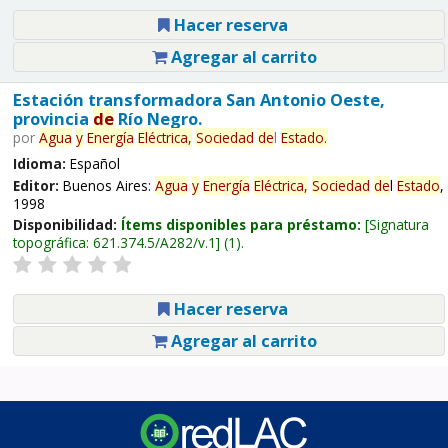
Hacer reserva
Agregar al carrito
Estación transformadora San Antonio Oeste,
provincia
de
Río Negro.
por
Agua
y
Energía
Eléctrica,
Sociedad
de
l
Estado
.
Idioma:
Español
Editor:
Buenos Aires:
Agua
y
Energía
Eléctrica,
Sociedad
de
l
Estado
,
1998
Disponibilidad:
Ítems disponibles para préstamo:
Signatura
topográfica:
621.374.5/A282/v.1
(1).
Hacer reserva
Agregar al carrito