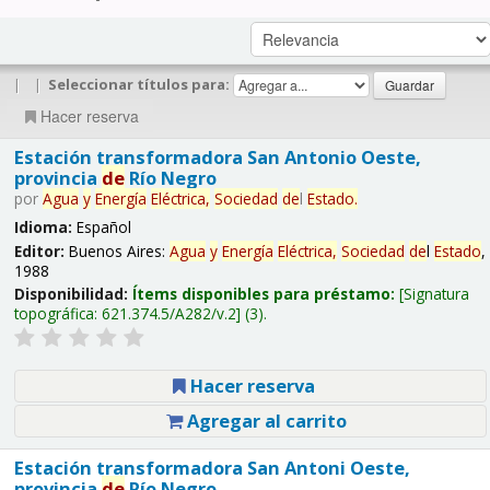
|
|
Seleccionar títulos para:
Hacer reserva
Estación transformadora San Antonio Oeste,
provincia
de
Río Negro
por
Agua
y
Energía
Eléctrica,
Sociedad
de
l
Estado
.
Idioma:
Español
Editor:
Buenos Aires:
Agua
y
Energía
Eléctrica,
Sociedad
de
l
Estado
,
1988
Disponibilidad:
Ítems disponibles para préstamo:
Signatura
topográfica:
621.374.5/A282/v.2
(3).
Hacer reserva
Agregar al carrito
Estación transformadora San Antoni Oeste,
provincia
de
Río Negro