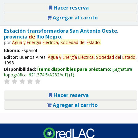
Hacer reserva
Agregar al carrito
Estación transformadora San Antonio Oeste,
provincia
de
Río Negro.
por
Agua
y
Energía
Eléctrica,
Sociedad
de
l
Estado
.
Idioma:
Español
Editor:
Buenos Aires:
Agua
y
Energía
Eléctrica,
Sociedad
de
l
Estado
,
1998
Disponibilidad:
Ítems disponibles para préstamo:
Signatura
topográfica:
621.374.5/A282/v.1
(1).
Hacer reserva
Agregar al carrito