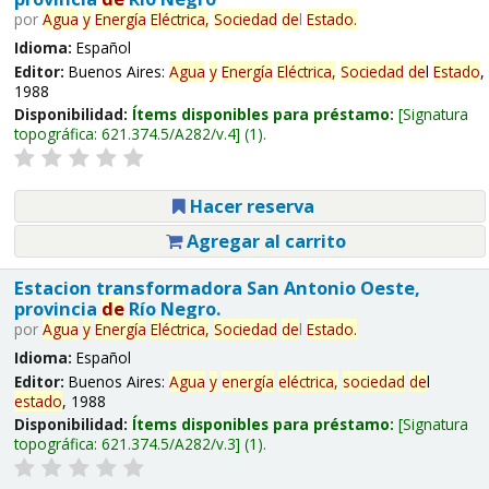
por
Agua
y
Energía
Eléctrica,
Sociedad
de
l
Estado
.
Idioma:
Español
Editor:
Buenos Aires:
Agua
y
Energía
Eléctrica,
Sociedad
de
l
Estado
,
1988
Disponibilidad:
Ítems disponibles para préstamo:
Signatura
topográfica:
621.374.5/A282/v.4
(1).
Hacer reserva
Agregar al carrito
Estacion transformadora San Antonio Oeste,
provincia
de
Río Negro.
por
Agua
y
Energía
Eléctrica,
Sociedad
de
l
Estado
.
Idioma:
Español
Editor:
Buenos Aires:
Agua
y
energía
eléctrica,
sociedad
de
l
estado
, 1988
Disponibilidad:
Ítems disponibles para préstamo:
Signatura
topográfica:
621.374.5/A282/v.3
(1).