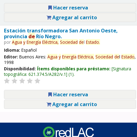
Hacer reserva
Agregar al carrito
Estación transformadora San Antonio Oeste,
provincia
de
Río Negro.
por
Agua
y
Energía
Eléctrica,
Sociedad
de
l
Estado
.
Idioma:
Español
Editor:
Buenos Aires:
Agua
y
Energía
Eléctrica,
Sociedad
de
l
Estado
,
1998
Disponibilidad:
Ítems disponibles para préstamo:
Signatura
topográfica:
621.374.5/A282/v.1
(1).
Hacer reserva
Agregar al carrito