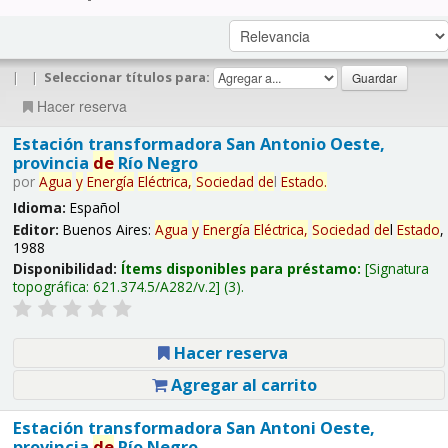
|
|
Seleccionar títulos para:
Hacer reserva
Estación transformadora San Antonio Oeste,
provincia
de
Río Negro
por
Agua
y
Energía
Eléctrica,
Sociedad
de
l
Estado
.
Idioma:
Español
Editor:
Buenos Aires:
Agua
y
Energía
Eléctrica,
Sociedad
de
l
Estado
,
1988
Disponibilidad:
Ítems disponibles para préstamo:
Signatura
topográfica:
621.374.5/A282/v.2
(3).
Hacer reserva
Agregar al carrito
Estación transformadora San Antoni Oeste,
provincia
de
Río Negro