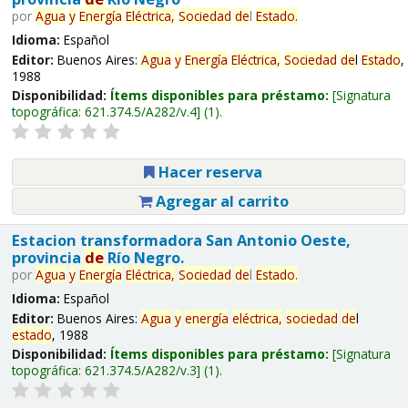
por
Agua
y
Energía
Eléctrica,
Sociedad
de
l
Estado
.
Idioma:
Español
Editor:
Buenos Aires:
Agua
y
Energía
Eléctrica,
Sociedad
de
l
Estado
,
1988
Disponibilidad:
Ítems disponibles para préstamo:
Signatura
topográfica:
621.374.5/A282/v.4
(1).
Hacer reserva
Agregar al carrito
Estacion transformadora San Antonio Oeste,
provincia
de
Río Negro.
por
Agua
y
Energía
Eléctrica,
Sociedad
de
l
Estado
.
Idioma:
Español
Editor:
Buenos Aires:
Agua
y
energía
eléctrica,
sociedad
de
l
estado
, 1988
Disponibilidad:
Ítems disponibles para préstamo:
Signatura
topográfica:
621.374.5/A282/v.3
(1).