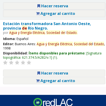
Hacer reserva
Agregar al carrito
Estación transformadora San Antonio Oeste,
provincia
de
Río Negro.
por
Agua
y
Energía
Eléctrica,
Sociedad
de
l
Estado
.
Idioma:
Español
Editor:
Buenos Aires:
Agua
y
Energía
Eléctrica,
Sociedad
de
l
Estado
,
1998
Disponibilidad:
Ítems disponibles para préstamo:
Signatura
topográfica:
621.374.5/A282/v.1
(1).
Hacer reserva
Agregar al carrito