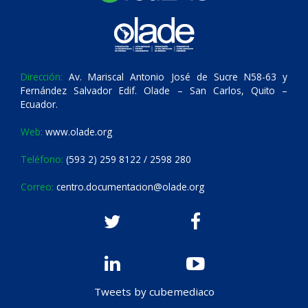
Dirección:
Av. Mariscal Antonio José de Sucre N58-63 y
Fernández Salvador Edif. Olade – San Carlos, Quito –
Ecuador.
Web:
www.olade.org
Teléfono:
(593 2) 259 8122 / 2598 280
Correo:
centro.documentacion@olade.org
Tweets by cubemediaco