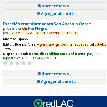
Hacer reserva
Agregar al carrito
Estación transformadora San Antonio Oeste,
provincia
de
Río Negro.
por
Agua
y
Energía
Eléctrica,
Sociedad
de
l
Estado
.
Idioma:
Español
Editor:
Buenos Aires:
Agua
y
Energía
Eléctrica,
Sociedad
de
l
Estado
,
1998
Disponibilidad:
Ítems disponibles para préstamo:
Signatura
topográfica:
621.374.5/A282/v.1
(1).
Hacer reserva
Agregar al carrito