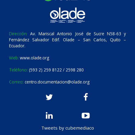
Dirección:
Av. Mariscal Antonio José de Sucre N58-63 y
Fernández Salvador Edif. Olade – San Carlos, Quito –
Ecuador.
Web:
www.olade.org
Teléfono:
(593 2) 259 8122 / 2598 280
Correo:
centro.documentacion@olade.org
Tweets by cubemediaco