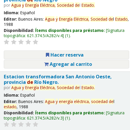
por
Agua
y
Energía
Eléctrica,
Sociedad
de
l
Estado
.
Idioma:
Español
Editor:
Buenos Aires:
Agua
y
Energía
Eléctrica,
Sociedad
de
l
Estado
,
1988
Disponibilidad:
Ítems disponibles para préstamo:
Signatura
topográfica:
621.374.5/A282/v.4
(1).
Hacer reserva
Agregar al carrito
Estacion transformadora San Antonio Oeste,
provincia
de
Río Negro.
por
Agua
y
Energía
Eléctrica,
Sociedad
de
l
Estado
.
Idioma:
Español
Editor:
Buenos Aires:
Agua
y
energía
eléctrica,
sociedad
de
l
estado
, 1988
Disponibilidad:
Ítems disponibles para préstamo:
Signatura
topográfica:
621.374.5/A282/v.3
(1).