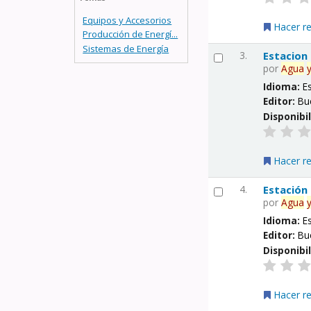
Equipos y Accesorios
Hacer r
Producción de Energí...
Sistemas de Energía
3.
Estacion
por
Agua
Idioma:
E
Editor:
Bu
Disponibi
Hacer r
4.
Estación
por
Agua
Idioma:
E
Editor:
Bu
Disponibi
Hacer r