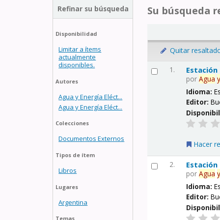
Refinar su búsqueda
Su búsqueda re
Disponibilidad
Limitar a ítems
Quitar resaltad
actualmente
disponibles.
1.
Estación
por
Agua
Autores
Idioma:
E
Agua y Energía Eléct...
Editor:
Bu
Agua y Energía Eléct...
Disponibi
Colecciones
Documentos Externos
Hacer r
Tipos de ítem
2.
Estación
Libros
por
Agua
Idioma:
E
Lugares
Editor:
Bu
Argentina
Disponibi
Temas