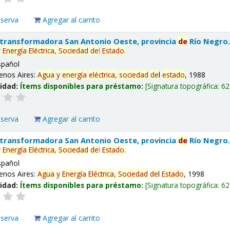
eserva
Agregar al carrito
 transformadora San Antonio Oeste, provincia
de
Río Negro
y
Energía
Eléctrica,
Sociedad
de
l
Estado
.
spañol
enos Aires:
Agua
y
energía
eléctrica,
sociedad
de
l
estado
, 1988
lidad:
Ítems disponibles para préstamo:
Signatura topográfica:
62
eserva
Agregar al carrito
 transformadora San Antonio Oeste, provincia
de
Río Negro
y
Energía
Eléctrica,
Sociedad
de
l
Estado
.
spañol
enos Aires:
Agua
y
Energía
Eléctrica,
Sociedad
de
l
Estado
, 1998
lidad:
Ítems disponibles para préstamo:
Signatura topográfica:
62
eserva
Agregar al carrito