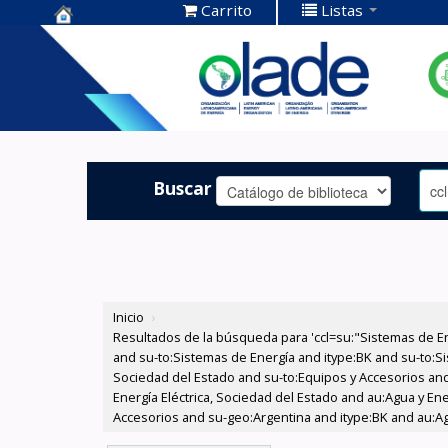
Carrito
Listas
Centro de
Documentación
OLADE -
Buscar
Inicio
›
Resultados de la búsqueda para 'ccl=su:"Sistemas de E
and su-to:Sistemas de Energía and itype:BK and su-to:Si
Sociedad del Estado and su-to:Equipos y Accesorios and
Energía Eléctrica, Sociedad del Estado and au:Agua y En
Accesorios and su-geo:Argentina and itype:BK and au:Agu