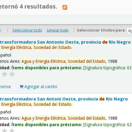
tornó 4 resultados.
|
Seleccionar todo
Limpiar todo
|
Seleccionar títulos para:
o
 transformadora San Antonio Oeste, provincia
de
Río Negro
y
Energía
Eléctrica,
Sociedad
de
l
Estado
.
spañol
enos Aires:
Agua
y
Energía
Eléctrica,
Sociedad
de
l
Estado
, 1988
lidad:
Ítems disponibles para préstamo:
Signatura topográfica:
62
eserva
Agregar al carrito
 transformadora San Antoni Oeste, provincia
de
Río Negro
y
Energía
Eléctrica,
Sociedad
de
l
Estado
.
spañol
enos Aires:
Agua
y
Energía
Eléctrica,
Sociedad
de
l
Estado
, 1988
lidad:
Ítems disponibles para préstamo:
Signatura topográfica:
62