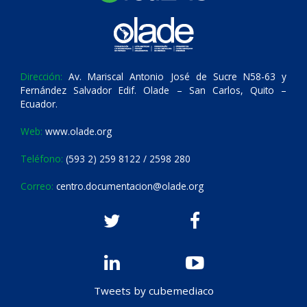
Dirección:
Av. Mariscal Antonio José de Sucre N58-63 y
Fernández Salvador Edif. Olade – San Carlos, Quito –
Ecuador.
Web:
www.olade.org
Teléfono:
(593 2) 259 8122 / 2598 280
Correo:
centro.documentacion@olade.org
Tweets by cubemediaco