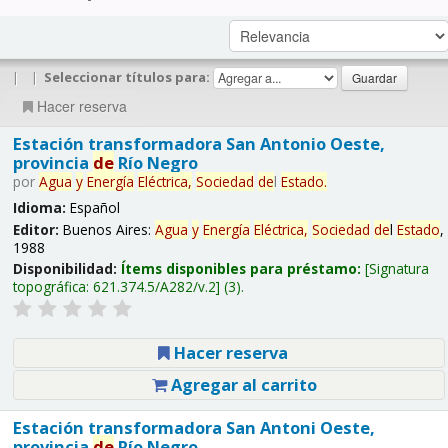
|
|
Seleccionar títulos para:
Hacer reserva
Estación transformadora San Antonio Oeste,
provincia
de
Río Negro
por
Agua
y
Energía
Eléctrica,
Sociedad
de
l
Estado
.
Idioma:
Español
Editor:
Buenos Aires:
Agua
y
Energía
Eléctrica,
Sociedad
de
l
Estado
,
1988
Disponibilidad:
Ítems disponibles para préstamo:
Signatura
topográfica:
621.374.5/A282/v.2
(3).
Hacer reserva
Agregar al carrito
Estación transformadora San Antoni Oeste,
provincia
de
Río Negro