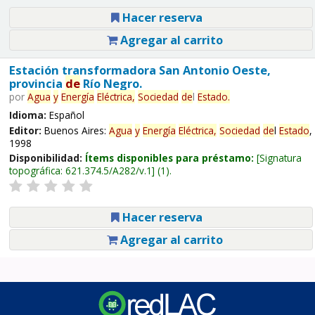
Hacer reserva
Agregar al carrito
Estación transformadora San Antonio Oeste,
provincia
de
Río Negro.
por
Agua
y
Energía
Eléctrica,
Sociedad
de
l
Estado
.
Idioma:
Español
Editor:
Buenos Aires:
Agua
y
Energía
Eléctrica,
Sociedad
de
l
Estado
,
1998
Disponibilidad:
Ítems disponibles para préstamo:
Signatura
topográfica:
621.374.5/A282/v.1
(1).
Hacer reserva
Agregar al carrito