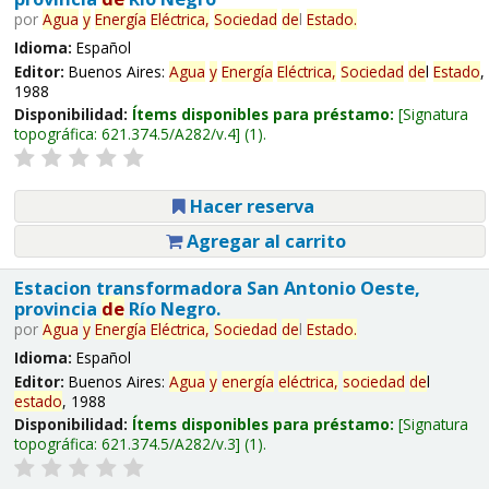
por
Agua
y
Energía
Eléctrica,
Sociedad
de
l
Estado
.
Idioma:
Español
Editor:
Buenos Aires:
Agua
y
Energía
Eléctrica,
Sociedad
de
l
Estado
,
1988
Disponibilidad:
Ítems disponibles para préstamo:
Signatura
topográfica:
621.374.5/A282/v.4
(1).
Hacer reserva
Agregar al carrito
Estacion transformadora San Antonio Oeste,
provincia
de
Río Negro.
por
Agua
y
Energía
Eléctrica,
Sociedad
de
l
Estado
.
Idioma:
Español
Editor:
Buenos Aires:
Agua
y
energía
eléctrica,
sociedad
de
l
estado
, 1988
Disponibilidad:
Ítems disponibles para préstamo:
Signatura
topográfica:
621.374.5/A282/v.3
(1).