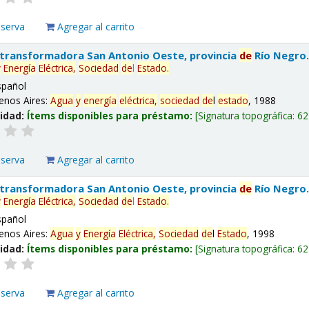
eserva
Agregar al carrito
 transformadora San Antonio Oeste, provincia
de
Río Negro
y
Energía
Eléctrica,
Sociedad
de
l
Estado
.
spañol
enos Aires:
Agua
y
energía
eléctrica,
sociedad
de
l
estado
, 1988
lidad:
Ítems disponibles para préstamo:
Signatura topográfica:
62
eserva
Agregar al carrito
 transformadora San Antonio Oeste, provincia
de
Río Negro
y
Energía
Eléctrica,
Sociedad
de
l
Estado
.
spañol
enos Aires:
Agua
y
Energía
Eléctrica,
Sociedad
de
l
Estado
, 1998
lidad:
Ítems disponibles para préstamo:
Signatura topográfica:
62
eserva
Agregar al carrito