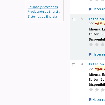
Equipos y Accesorios
Hacer r
Producción de Energí...
Sistemas de Energía
3.
Estacion
por
Agua
Idioma:
E
Editor:
Bu
Disponibi
Hacer r
4.
Estación
por
Agua
Idioma:
E
Editor:
Bu
Disponibi
Hacer r