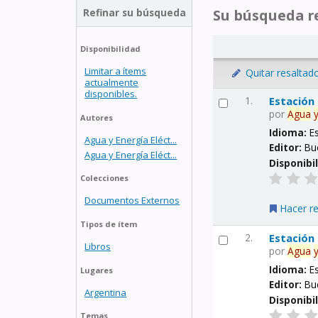
Refinar su búsqueda
Su búsqueda re
Disponibilidad
Limitar a ítems
Quitar resaltad
actualmente
disponibles.
1.
Estación
por
Agua
Autores
Idioma:
E
Agua y Energía Eléct...
Editor:
Bu
Agua y Energía Eléct...
Disponibi
Colecciones
Documentos Externos
Hacer r
Tipos de ítem
2.
Estación
Libros
por
Agua
Idioma:
E
Lugares
Editor:
Bu
Argentina
Disponibi
Temas