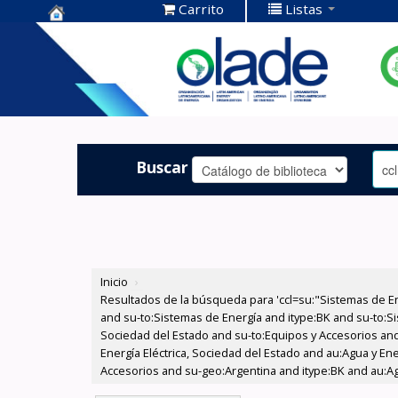
Carrito
Listas
Centro de
Documentación
OLADE -
Buscar
Inicio
›
Resultados de la búsqueda para 'ccl=su:"Sistemas de E
and su-to:Sistemas de Energía and itype:BK and su-to:Si
Sociedad del Estado and su-to:Equipos y Accesorios and
Energía Eléctrica, Sociedad del Estado and au:Agua y En
Accesorios and su-geo:Argentina and itype:BK and au:Agu