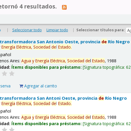
tornó 4 resultados.
|
Seleccionar todo
Limpiar todo
|
Seleccionar títulos para:
o
 transformadora San Antonio Oeste, provincia
de
Río Negro
y
Energía
Eléctrica,
Sociedad
de
l
Estado
.
spañol
enos Aires:
Agua
y
Energía
Eléctrica,
Sociedad
de
l
Estado
, 1988
lidad:
Ítems disponibles para préstamo:
Signatura topográfica:
62
eserva
Agregar al carrito
 transformadora San Antoni Oeste, provincia
de
Río Negro
y
Energía
Eléctrica,
Sociedad
de
l
Estado
.
spañol
enos Aires:
Agua
y
Energía
Eléctrica,
Sociedad
de
l
Estado
, 1988
lidad:
Ítems disponibles para préstamo:
Signatura topográfica:
62