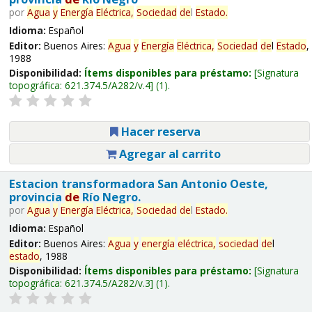
por
Agua
y
Energía
Eléctrica,
Sociedad
de
l
Estado
.
Idioma:
Español
Editor:
Buenos Aires:
Agua
y
Energía
Eléctrica,
Sociedad
de
l
Estado
,
1988
Disponibilidad:
Ítems disponibles para préstamo:
Signatura
topográfica:
621.374.5/A282/v.4
(1).
Hacer reserva
Agregar al carrito
Estacion transformadora San Antonio Oeste,
provincia
de
Río Negro.
por
Agua
y
Energía
Eléctrica,
Sociedad
de
l
Estado
.
Idioma:
Español
Editor:
Buenos Aires:
Agua
y
energía
eléctrica,
sociedad
de
l
estado
, 1988
Disponibilidad:
Ítems disponibles para préstamo:
Signatura
topográfica:
621.374.5/A282/v.3
(1).