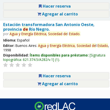
Hacer reserva
Agregar al carrito
Estación transformadora San Antonio Oeste,
provincia
de
Río Negro.
por
Agua
y
Energía
Eléctrica,
Sociedad
de
l
Estado
.
Idioma:
Español
Editor:
Buenos Aires:
Agua
y
Energía
Eléctrica,
Sociedad
de
l
Estado
,
1998
Disponibilidad:
Ítems disponibles para préstamo:
Signatura
topográfica:
621.374.5/A282/v.1
(1).
Hacer reserva
Agregar al carrito