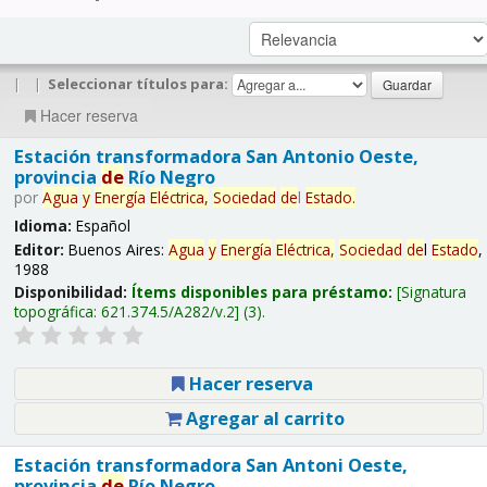
|
|
Seleccionar títulos para:
Hacer reserva
Estación transformadora San Antonio Oeste,
provincia
de
Río Negro
por
Agua
y
Energía
Eléctrica,
Sociedad
de
l
Estado
.
Idioma:
Español
Editor:
Buenos Aires:
Agua
y
Energía
Eléctrica,
Sociedad
de
l
Estado
,
1988
Disponibilidad:
Ítems disponibles para préstamo:
Signatura
topográfica:
621.374.5/A282/v.2
(3).
Hacer reserva
Agregar al carrito
Estación transformadora San Antoni Oeste,
provincia
de
Río Negro