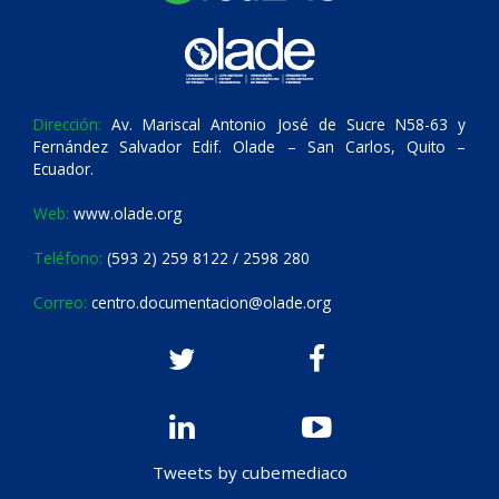
Dirección:
Av. Mariscal Antonio José de Sucre N58-63 y
Fernández Salvador Edif. Olade – San Carlos, Quito –
Ecuador.
Web:
www.olade.org
Teléfono:
(593 2) 259 8122 / 2598 280
Correo:
centro.documentacion@olade.org
Tweets by cubemediaco