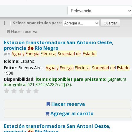
|
|
Seleccionar títulos para:
Hacer reserva
Estación transformadora San Antonio Oeste,
provincia
de
Río Negro
por
Agua
y
Energía
Eléctrica,
Sociedad
de
l
Estado
.
Idioma:
Español
Editor:
Buenos Aires:
Agua
y
Energía
Eléctrica,
Sociedad
de
l
Estado
,
1988
Disponibilidad:
Ítems disponibles para préstamo:
Signatura
topográfica:
621.374.5/A282/v.2
(3).
Hacer reserva
Agregar al carrito
Estación transformadora San Antoni Oeste,
provincia
de
Río Negro