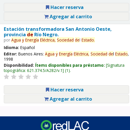
Hacer reserva
Agregar al carrito
Estación transformadora San Antonio Oeste,
provincia
de
Río Negro.
por
Agua
y
Energía
Eléctrica,
Sociedad
de
l
Estado
.
Idioma:
Español
Editor:
Buenos Aires:
Agua
y
Energía
Eléctrica,
Sociedad
de
l
Estado
,
1998
Disponibilidad:
Ítems disponibles para préstamo:
Signatura
topográfica:
621.374.5/A282/v.1
(1).
Hacer reserva
Agregar al carrito