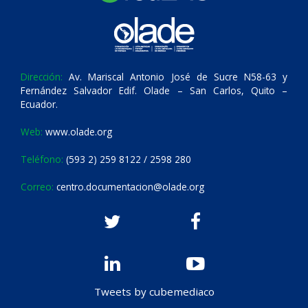
Dirección:
Av. Mariscal Antonio José de Sucre N58-63 y
Fernández Salvador Edif. Olade – San Carlos, Quito –
Ecuador.
Web:
www.olade.org
Teléfono:
(593 2) 259 8122 / 2598 280
Correo:
centro.documentacion@olade.org
Tweets by cubemediaco