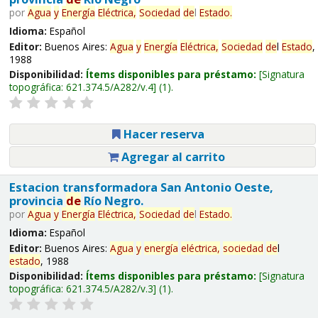
por
Agua
y
Energía
Eléctrica,
Sociedad
de
l
Estado
.
Idioma:
Español
Editor:
Buenos Aires:
Agua
y
Energía
Eléctrica,
Sociedad
de
l
Estado
,
1988
Disponibilidad:
Ítems disponibles para préstamo:
Signatura
topográfica:
621.374.5/A282/v.4
(1).
Hacer reserva
Agregar al carrito
Estacion transformadora San Antonio Oeste,
provincia
de
Río Negro.
por
Agua
y
Energía
Eléctrica,
Sociedad
de
l
Estado
.
Idioma:
Español
Editor:
Buenos Aires:
Agua
y
energía
eléctrica,
sociedad
de
l
estado
, 1988
Disponibilidad:
Ítems disponibles para préstamo:
Signatura
topográfica:
621.374.5/A282/v.3
(1).