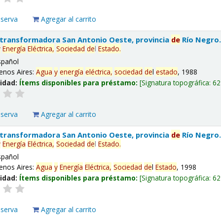
eserva
Agregar al carrito
 transformadora San Antonio Oeste, provincia
de
Río Negro
y
Energía
Eléctrica,
Sociedad
de
l
Estado
.
spañol
enos Aires:
Agua
y
energía
eléctrica,
sociedad
de
l
estado
, 1988
lidad:
Ítems disponibles para préstamo:
Signatura topográfica:
62
eserva
Agregar al carrito
 transformadora San Antonio Oeste, provincia
de
Río Negro
y
Energía
Eléctrica,
Sociedad
de
l
Estado
.
spañol
enos Aires:
Agua
y
Energía
Eléctrica,
Sociedad
de
l
Estado
, 1998
lidad:
Ítems disponibles para préstamo:
Signatura topográfica:
62
eserva
Agregar al carrito