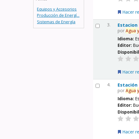
Equipos y Accesorios
Hacer r
Producción de Energí...
Sistemas de Energía
3.
Estacion
por
Agua
Idioma:
E
Editor:
Bu
Disponibi
Hacer r
4.
Estación
por
Agua
Idioma:
E
Editor:
Bu
Disponibi
Hacer r