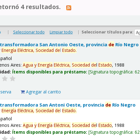
tornó 4 resultados.
|
Seleccionar todo
Limpiar todo
|
Seleccionar títulos para:
o
 transformadora San Antonio Oeste, provincia
de
Río Negro
y
Energía
Eléctrica,
Sociedad
de
l
Estado
.
spañol
enos Aires:
Agua
y
Energía
Eléctrica,
Sociedad
de
l
Estado
, 1988
lidad:
Ítems disponibles para préstamo:
Signatura topográfica:
62
eserva
Agregar al carrito
 transformadora San Antoni Oeste, provincia
de
Río Negro
y
Energía
Eléctrica,
Sociedad
de
l
Estado
.
spañol
enos Aires:
Agua
y
Energía
Eléctrica,
Sociedad
de
l
Estado
, 1988
lidad:
Ítems disponibles para préstamo:
Signatura topográfica:
62