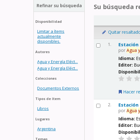
Refinar su búsqueda
Su búsqueda re
Disponibilidad
Limitar a ítems
Quitar resaltad
actualmente
disponibles.
1.
Estación
por
Agua
Autores
Idioma:
E
Agua y Energía Eléct...
Editor:
Bu
Agua y Energía Eléct...
Disponibi
Colecciones
Documentos Externos
Hacer r
Tipos de ítem
2.
Estación
Libros
por
Agua
Idioma:
E
Lugares
Editor:
Bu
Argentina
Disponibi
Temas