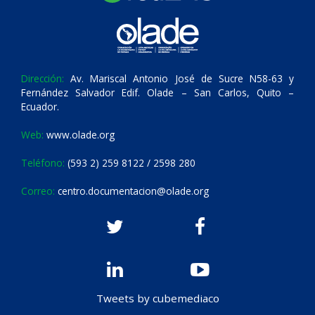
Dirección:
Av. Mariscal Antonio José de Sucre N58-63 y
Fernández Salvador Edif. Olade – San Carlos, Quito –
Ecuador.
Web:
www.olade.org
Teléfono:
(593 2) 259 8122 / 2598 280
Correo:
centro.documentacion@olade.org
Tweets by cubemediaco