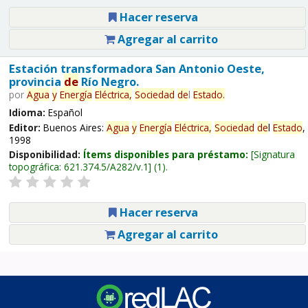
Hacer reserva
Agregar al carrito
Estación transformadora San Antonio Oeste,
provincia
de
Río Negro.
por
Agua
y
Energía
Eléctrica,
Sociedad
de
l
Estado
.
Idioma:
Español
Editor:
Buenos Aires:
Agua
y
Energía
Eléctrica,
Sociedad
de
l
Estado
,
1998
Disponibilidad:
Ítems disponibles para préstamo:
Signatura
topográfica:
621.374.5/A282/v.1
(1).
Hacer reserva
Agregar al carrito