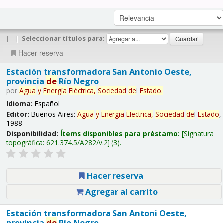
|
|
Seleccionar títulos para:
Hacer reserva
Estación transformadora San Antonio Oeste,
provincia
de
Río Negro
por
Agua
y
Energía
Eléctrica,
Sociedad
de
l
Estado
.
Idioma:
Español
Editor:
Buenos Aires:
Agua
y
Energía
Eléctrica,
Sociedad
de
l
Estado
,
1988
Disponibilidad:
Ítems disponibles para préstamo:
Signatura
topográfica:
621.374.5/A282/v.2
(3).
Hacer reserva
Agregar al carrito
Estación transformadora San Antoni Oeste,
provincia
de
Río Negro