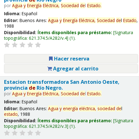
por
Agua
y
Energía
Eléctrica,
Sociedad
de
l
Estado
.
Idioma:
Español
Editor:
Buenos Aires:
Agua
y
Energía
Eléctrica,
Sociedad
de
l
Estado
,
1988
Disponibilidad:
Ítems disponibles para préstamo:
Signatura
topográfica:
621.374.5/A282/v.4
(1).
Hacer reserva
Agregar al carrito
Estacion transformadora San Antonio Oeste,
provincia
de
Río Negro.
por
Agua
y
Energía
Eléctrica,
Sociedad
de
l
Estado
.
Idioma:
Español
Editor:
Buenos Aires:
Agua
y
energía
eléctrica,
sociedad
de
l
estado
, 1988
Disponibilidad:
Ítems disponibles para préstamo:
Signatura
topográfica:
621.374.5/A282/v.3
(1).