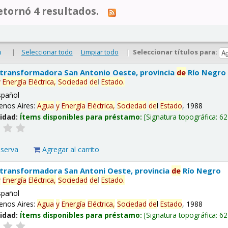
tornó 4 resultados.
|
Seleccionar todo
Limpiar todo
|
Seleccionar títulos para:
o
 transformadora San Antonio Oeste, provincia
de
Río Negro
y
Energía
Eléctrica,
Sociedad
de
l
Estado
.
spañol
enos Aires:
Agua
y
Energía
Eléctrica,
Sociedad
de
l
Estado
, 1988
lidad:
Ítems disponibles para préstamo:
Signatura topográfica:
62
eserva
Agregar al carrito
 transformadora San Antoni Oeste, provincia
de
Río Negro
y
Energía
Eléctrica,
Sociedad
de
l
Estado
.
spañol
enos Aires:
Agua
y
Energía
Eléctrica,
Sociedad
de
l
Estado
, 1988
lidad:
Ítems disponibles para préstamo:
Signatura topográfica:
62