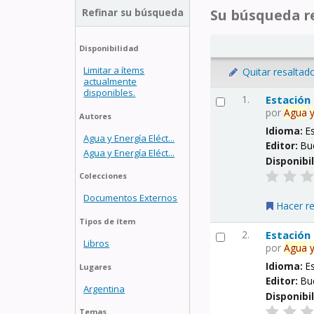
Refinar su búsqueda
Su búsqueda re
Disponibilidad
Limitar a ítems
Quitar resaltad
actualmente
disponibles.
1.
Estación
por
Agua
Autores
Idioma:
E
Agua y Energía Eléct...
Editor:
Bu
Agua y Energía Eléct...
Disponibi
Colecciones
Documentos Externos
Hacer r
Tipos de ítem
2.
Estación
Libros
por
Agua
Idioma:
E
Lugares
Editor:
Bu
Argentina
Disponibi
Temas