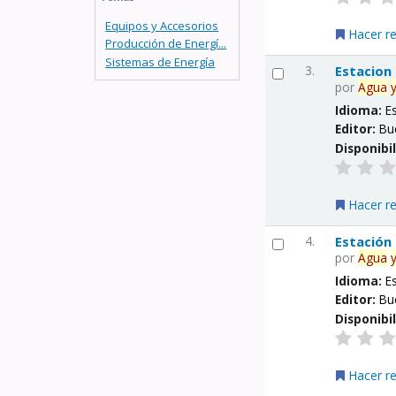
Equipos y Accesorios
Hacer r
Producción de Energí...
Sistemas de Energía
3.
Estacion
por
Agua
Idioma:
E
Editor:
Bu
Disponibi
Hacer r
4.
Estación
por
Agua
Idioma:
E
Editor:
Bu
Disponibi
Hacer r