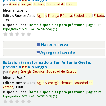
por
Agua
y
Energía
Eléctrica,
Sociedad
de
l
Estado
.
Idioma:
Español
Editor:
Buenos Aires:
Agua
y
Energía
Eléctrica,
Sociedad
de
l
Estado
,
1988
Disponibilidad:
Ítems disponibles para préstamo:
Signatura
topográfica:
621.374.5/A282/v.4
(1).
Hacer reserva
Agregar al carrito
Estacion transformadora San Antonio Oeste,
provincia
de
Río Negro.
por
Agua
y
Energía
Eléctrica,
Sociedad
de
l
Estado
.
Idioma:
Español
Editor:
Buenos Aires:
Agua
y
energía
eléctrica,
sociedad
de
l
estado
, 1988
Disponibilidad:
Ítems disponibles para préstamo:
Signatura
topográfica:
621.374.5/A282/v.3
(1).