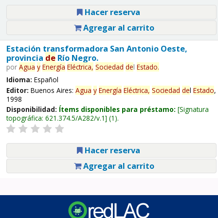
Hacer reserva
Agregar al carrito
Estación transformadora San Antonio Oeste,
provincia
de
Río Negro.
por
Agua
y
Energía
Eléctrica,
Sociedad
de
l
Estado
.
Idioma:
Español
Editor:
Buenos Aires:
Agua
y
Energía
Eléctrica,
Sociedad
de
l
Estado
,
1998
Disponibilidad:
Ítems disponibles para préstamo:
Signatura
topográfica:
621.374.5/A282/v.1
(1).
Hacer reserva
Agregar al carrito