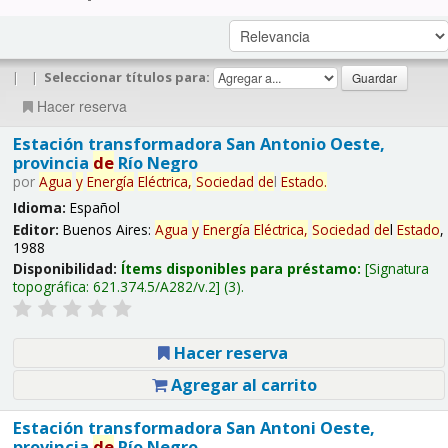
|
|
Seleccionar títulos para:
Hacer reserva
Estación transformadora San Antonio Oeste,
provincia
de
Río Negro
por
Agua
y
Energía
Eléctrica,
Sociedad
de
l
Estado
.
Idioma:
Español
Editor:
Buenos Aires:
Agua
y
Energía
Eléctrica,
Sociedad
de
l
Estado
,
1988
Disponibilidad:
Ítems disponibles para préstamo:
Signatura
topográfica:
621.374.5/A282/v.2
(3).
Hacer reserva
Agregar al carrito
Estación transformadora San Antoni Oeste,
provincia
de
Río Negro