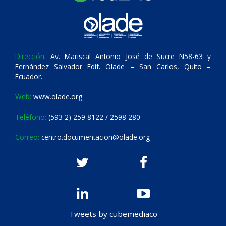
Dirección:
Av. Mariscal Antonio José de Sucre N58-63 y
Fernández Salvador Edif. Olade – San Carlos, Quito –
Ecuador.
Web:
www.olade.org
Teléfono:
(593 2) 259 8122 / 2598 280
Correo:
centro.documentacion@olade.org
Tweets by cubemediaco