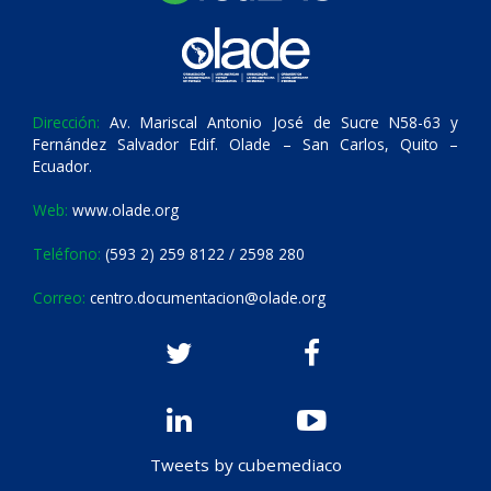
Dirección:
Av. Mariscal Antonio José de Sucre N58-63 y
Fernández Salvador Edif. Olade – San Carlos, Quito –
Ecuador.
Web:
www.olade.org
Teléfono:
(593 2) 259 8122 / 2598 280
Correo:
centro.documentacion@olade.org
Tweets by cubemediaco