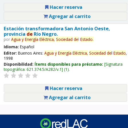
Hacer reserva
Agregar al carrito
Estación transformadora San Antonio Oeste,
provincia
de
Río Negro.
por
Agua
y
Energía
Eléctrica,
Sociedad
de
l
Estado
.
Idioma:
Español
Editor:
Buenos Aires:
Agua
y
Energía
Eléctrica,
Sociedad
de
l
Estado
,
1998
Disponibilidad:
Ítems disponibles para préstamo:
Signatura
topográfica:
621.374.5/A282/v.1
(1).
Hacer reserva
Agregar al carrito