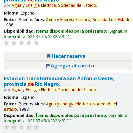
por
Agua
y
Energía
Eléctrica,
Sociedad
de
l
Estado
.
Idioma:
Español
Editor:
Buenos Aires:
Agua
y
Energía
Eléctrica,
Sociedad
de
l
Estado
,
1988
Disponibilidad:
Ítems disponibles para préstamo:
Signatura
topográfica:
621.374.5/A282/v.4
(1).
Hacer reserva
Agregar al carrito
Estacion transformadora San Antonio Oeste,
provincia
de
Río Negro.
por
Agua
y
Energía
Eléctrica,
Sociedad
de
l
Estado
.
Idioma:
Español
Editor:
Buenos Aires:
Agua
y
energía
eléctrica,
sociedad
de
l
estado
, 1988
Disponibilidad:
Ítems disponibles para préstamo:
Signatura
topográfica:
621.374.5/A282/v.3
(1).