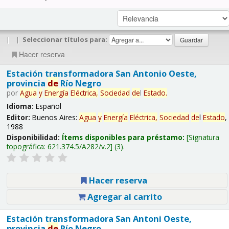
|
|
Seleccionar títulos para:
Hacer reserva
Estación transformadora San Antonio Oeste,
provincia
de
Río Negro
por
Agua
y
Energía
Eléctrica,
Sociedad
de
l
Estado
.
Idioma:
Español
Editor:
Buenos Aires:
Agua
y
Energía
Eléctrica,
Sociedad
de
l
Estado
,
1988
Disponibilidad:
Ítems disponibles para préstamo:
Signatura
topográfica:
621.374.5/A282/v.2
(3).
Hacer reserva
Agregar al carrito
Estación transformadora San Antoni Oeste,
provincia
de
Río Negro