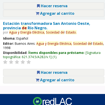
Hacer reserva
Agregar al carrito
Estación transformadora San Antonio Oeste,
provincia
de
Río Negro.
por
Agua
y
Energía
Eléctrica,
Sociedad
de
l
Estado
.
Idioma:
Español
Editor:
Buenos Aires:
Agua
y
Energía
Eléctrica,
Sociedad
de
l
Estado
,
1998
Disponibilidad:
Ítems disponibles para préstamo:
Signatura
topográfica:
621.374.5/A282/v.1
(1).
Hacer reserva
Agregar al carrito