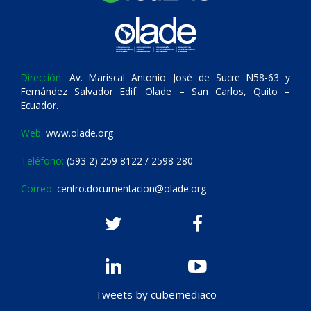
Dirección:
Av. Mariscal Antonio José de Sucre N58-63 y
Fernández Salvador Edif. Olade – San Carlos, Quito –
Ecuador.
Web:
www.olade.org
Teléfono:
(593 2) 259 8122 / 2598 280
Correo:
centro.documentacion@olade.org
Tweets by cubemediaco