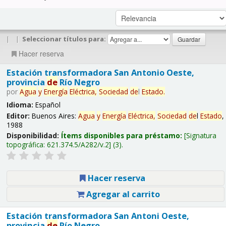
|
|
Seleccionar títulos para:
Hacer reserva
Estación transformadora San Antonio Oeste,
provincia
de
Río Negro
por
Agua
y
Energía
Eléctrica,
Sociedad
de
l
Estado
.
Idioma:
Español
Editor:
Buenos Aires:
Agua
y
Energía
Eléctrica,
Sociedad
de
l
Estado
,
1988
Disponibilidad:
Ítems disponibles para préstamo:
Signatura
topográfica:
621.374.5/A282/v.2
(3).
Hacer reserva
Agregar al carrito
Estación transformadora San Antoni Oeste,
provincia
de
Río Negro