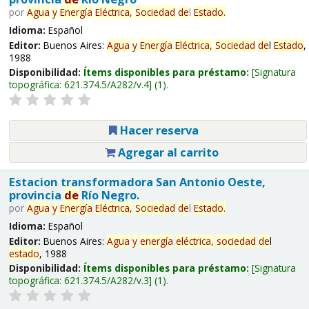
por
Agua
y
Energía
Eléctrica,
Sociedad
de
l
Estado
.
Idioma:
Español
Editor:
Buenos Aires:
Agua
y
Energía
Eléctrica,
Sociedad
de
l
Estado
,
1988
Disponibilidad:
Ítems disponibles para préstamo:
Signatura
topográfica:
621.374.5/A282/v.4
(1).
Hacer reserva
Agregar al carrito
Estacion transformadora San Antonio Oeste,
provincia
de
Río Negro.
por
Agua
y
Energía
Eléctrica,
Sociedad
de
l
Estado
.
Idioma:
Español
Editor:
Buenos Aires:
Agua
y
energía
eléctrica,
sociedad
de
l
estado
, 1988
Disponibilidad:
Ítems disponibles para préstamo:
Signatura
topográfica:
621.374.5/A282/v.3
(1).