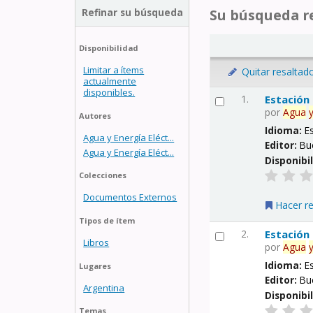
Refinar su búsqueda
Su búsqueda re
Disponibilidad
Limitar a ítems
Quitar resaltad
actualmente
disponibles.
1.
Estación
por
Agua
Autores
Idioma:
E
Agua y Energía Eléct...
Editor:
Bu
Agua y Energía Eléct...
Disponibi
Colecciones
Documentos Externos
Hacer r
Tipos de ítem
2.
Estación
Libros
por
Agua
Idioma:
E
Lugares
Editor:
Bu
Argentina
Disponibi
Temas