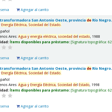
eserva
Agregar al carrito
 transformadora San Antonio Oeste, provincia
de
Río Negro
y
Energía
Eléctrica,
Sociedad
de
l
Estado
.
spañol
enos Aires:
Agua
y
energía
eléctrica,
sociedad
de
l
estado
, 1988
lidad:
Ítems disponibles para préstamo:
Signatura topográfica:
62
eserva
Agregar al carrito
 transformadora San Antonio Oeste, provincia
de
Río Negro
y
Energía
Eléctrica,
Sociedad
de
l
Estado
.
spañol
enos Aires:
Agua
y
Energía
Eléctrica,
Sociedad
de
l
Estado
, 1998
lidad:
Ítems disponibles para préstamo:
Signatura topográfica:
62
eserva
Agregar al carrito