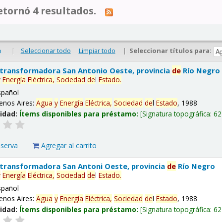
tornó 4 resultados.
|
Seleccionar todo
Limpiar todo
|
Seleccionar títulos para:
o
 transformadora San Antonio Oeste, provincia
de
Río Negro
y
Energía
Eléctrica,
Sociedad
de
l
Estado
.
spañol
enos Aires:
Agua
y
Energía
Eléctrica,
Sociedad
de
l
Estado
, 1988
lidad:
Ítems disponibles para préstamo:
Signatura topográfica:
62
eserva
Agregar al carrito
 transformadora San Antoni Oeste, provincia
de
Río Negro
y
Energía
Eléctrica,
Sociedad
de
l
Estado
.
spañol
enos Aires:
Agua
y
Energía
Eléctrica,
Sociedad
de
l
Estado
, 1988
lidad:
Ítems disponibles para préstamo:
Signatura topográfica:
62