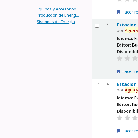
Equipos y Accesorios
Hacer r
Producción de Energí...
Sistemas de Energía
3.
Estacion
por
Agua
Idioma:
E
Editor:
Bu
Disponibi
Hacer r
4.
Estación
por
Agua
Idioma:
E
Editor:
Bu
Disponibi
Hacer r