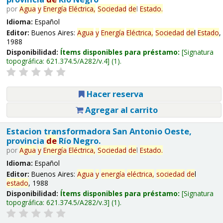
por
Agua
y
Energía
Eléctrica,
Sociedad
de
l
Estado
.
Idioma:
Español
Editor:
Buenos Aires:
Agua
y
Energía
Eléctrica,
Sociedad
de
l
Estado
,
1988
Disponibilidad:
Ítems disponibles para préstamo:
Signatura
topográfica:
621.374.5/A282/v.4
(1).
Hacer reserva
Agregar al carrito
Estacion transformadora San Antonio Oeste,
provincia
de
Río Negro.
por
Agua
y
Energía
Eléctrica,
Sociedad
de
l
Estado
.
Idioma:
Español
Editor:
Buenos Aires:
Agua
y
energía
eléctrica,
sociedad
de
l
estado
, 1988
Disponibilidad:
Ítems disponibles para préstamo:
Signatura
topográfica:
621.374.5/A282/v.3
(1).