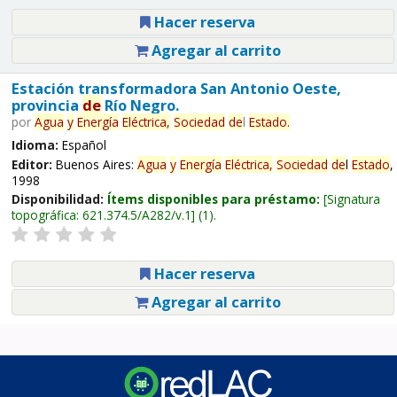
Hacer reserva
Agregar al carrito
Estación transformadora San Antonio Oeste,
provincia
de
Río Negro.
por
Agua
y
Energía
Eléctrica,
Sociedad
de
l
Estado
.
Idioma:
Español
Editor:
Buenos Aires:
Agua
y
Energía
Eléctrica,
Sociedad
de
l
Estado
,
1998
Disponibilidad:
Ítems disponibles para préstamo:
Signatura
topográfica:
621.374.5/A282/v.1
(1).
Hacer reserva
Agregar al carrito