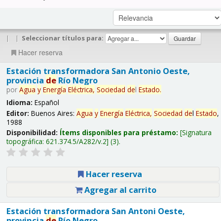
|
|
Seleccionar títulos para:
Hacer reserva
Estación transformadora San Antonio Oeste,
provincia
de
Río Negro
por
Agua
y
Energía
Eléctrica,
Sociedad
de
l
Estado
.
Idioma:
Español
Editor:
Buenos Aires:
Agua
y
Energía
Eléctrica,
Sociedad
de
l
Estado
,
1988
Disponibilidad:
Ítems disponibles para préstamo:
Signatura
topográfica:
621.374.5/A282/v.2
(3).
Hacer reserva
Agregar al carrito
Estación transformadora San Antoni Oeste,
provincia
de
Río Negro