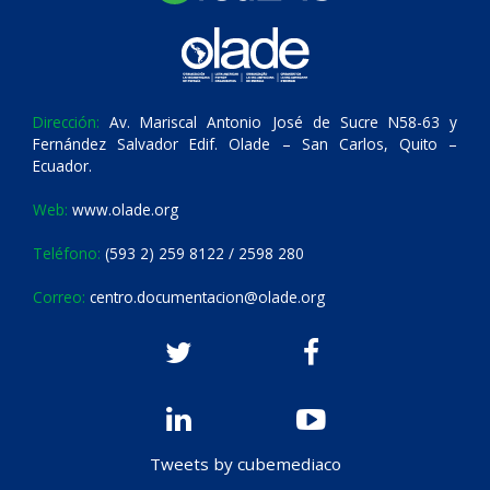
Dirección:
Av. Mariscal Antonio José de Sucre N58-63 y
Fernández Salvador Edif. Olade – San Carlos, Quito –
Ecuador.
Web:
www.olade.org
Teléfono:
(593 2) 259 8122 / 2598 280
Correo:
centro.documentacion@olade.org
Tweets by cubemediaco