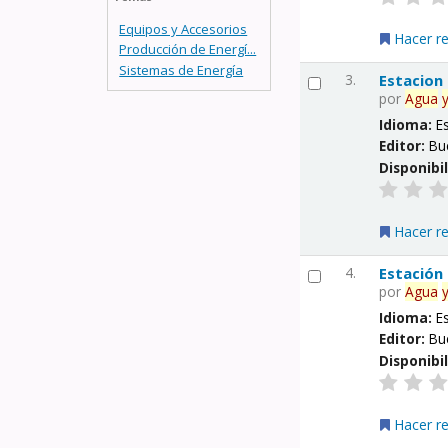
Equipos y Accesorios
Hacer r
Producción de Energí...
Sistemas de Energía
3.
Estacion
por
Agua
Idioma:
E
Editor:
Bu
Disponibi
Hacer r
4.
Estación
por
Agua
Idioma:
E
Editor:
Bu
Disponibi
Hacer r