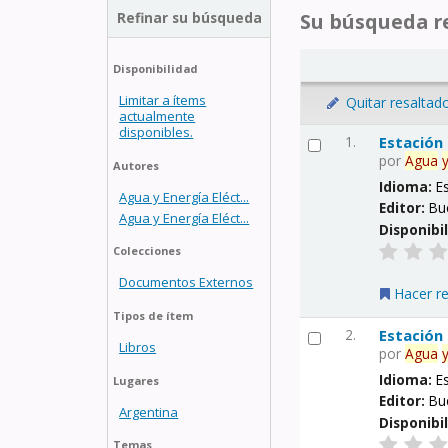
Refinar su búsqueda
Su búsqueda re
Disponibilidad
Limitar a ítems
Quitar resaltad
actualmente
disponibles.
1.
Estación
por
Agua
Autores
Idioma:
E
Agua y Energía Eléct...
Editor:
Bu
Agua y Energía Eléct...
Disponibi
Colecciones
Documentos Externos
Hacer r
Tipos de ítem
2.
Estación
Libros
por
Agua
Idioma:
E
Lugares
Editor:
Bu
Argentina
Disponibi
Temas