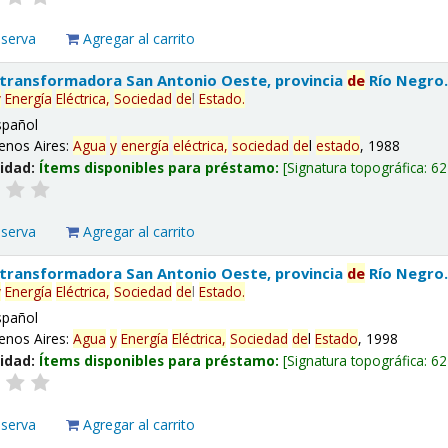
eserva
Agregar al carrito
 transformadora San Antonio Oeste, provincia
de
Río Negro
y
Energía
Eléctrica,
Sociedad
de
l
Estado
.
spañol
enos Aires:
Agua
y
energía
eléctrica,
sociedad
de
l
estado
, 1988
lidad:
Ítems disponibles para préstamo:
Signatura topográfica:
62
eserva
Agregar al carrito
 transformadora San Antonio Oeste, provincia
de
Río Negro
y
Energía
Eléctrica,
Sociedad
de
l
Estado
.
spañol
enos Aires:
Agua
y
Energía
Eléctrica,
Sociedad
de
l
Estado
, 1998
lidad:
Ítems disponibles para préstamo:
Signatura topográfica:
62
eserva
Agregar al carrito