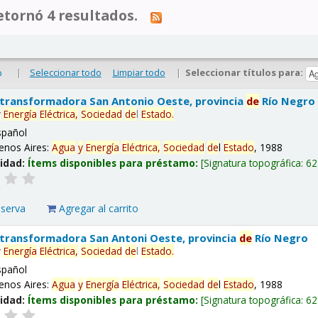
tornó 4 resultados.
|
Seleccionar todo
Limpiar todo
|
Seleccionar títulos para:
o
 transformadora San Antonio Oeste, provincia
de
Río Negro
y
Energía
Eléctrica,
Sociedad
de
l
Estado
.
spañol
enos Aires:
Agua
y
Energía
Eléctrica,
Sociedad
de
l
Estado
, 1988
lidad:
Ítems disponibles para préstamo:
Signatura topográfica:
62
eserva
Agregar al carrito
 transformadora San Antoni Oeste, provincia
de
Río Negro
y
Energía
Eléctrica,
Sociedad
de
l
Estado
.
spañol
enos Aires:
Agua
y
Energía
Eléctrica,
Sociedad
de
l
Estado
, 1988
lidad:
Ítems disponibles para préstamo:
Signatura topográfica:
62