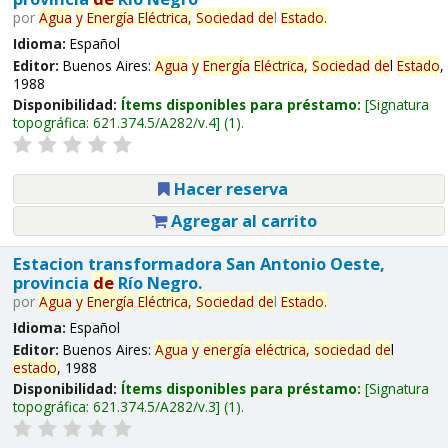
por
Agua
y
Energía
Eléctrica,
Sociedad
de
l
Estado
.
Idioma:
Español
Editor:
Buenos Aires:
Agua
y
Energía
Eléctrica,
Sociedad
de
l
Estado
,
1988
Disponibilidad:
Ítems disponibles para préstamo:
Signatura
topográfica:
621.374.5/A282/v.4
(1).
Hacer reserva
Agregar al carrito
Estacion transformadora San Antonio Oeste,
provincia
de
Río Negro.
por
Agua
y
Energía
Eléctrica,
Sociedad
de
l
Estado
.
Idioma:
Español
Editor:
Buenos Aires:
Agua
y
energía
eléctrica,
sociedad
de
l
estado
, 1988
Disponibilidad:
Ítems disponibles para préstamo:
Signatura
topográfica:
621.374.5/A282/v.3
(1).