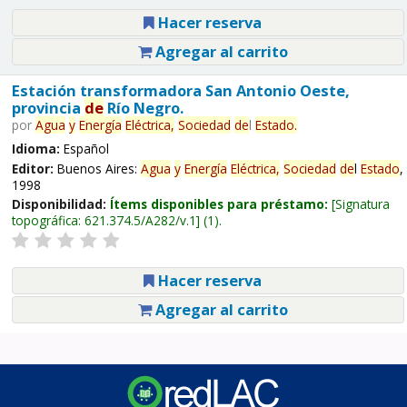
Hacer reserva
Agregar al carrito
Estación transformadora San Antonio Oeste,
provincia
de
Río Negro.
por
Agua
y
Energía
Eléctrica,
Sociedad
de
l
Estado
.
Idioma:
Español
Editor:
Buenos Aires:
Agua
y
Energía
Eléctrica,
Sociedad
de
l
Estado
,
1998
Disponibilidad:
Ítems disponibles para préstamo:
Signatura
topográfica:
621.374.5/A282/v.1
(1).
Hacer reserva
Agregar al carrito