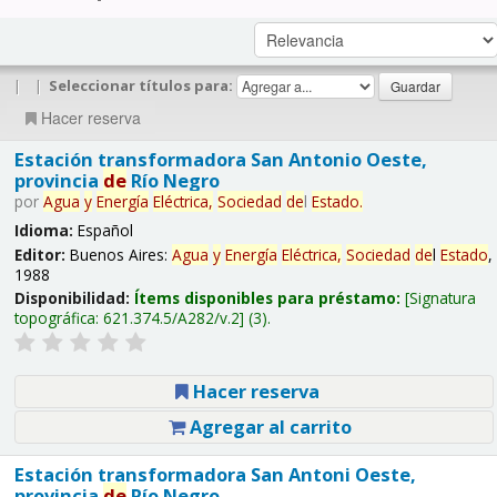
|
|
Seleccionar títulos para:
Hacer reserva
Estación transformadora San Antonio Oeste,
provincia
de
Río Negro
por
Agua
y
Energía
Eléctrica,
Sociedad
de
l
Estado
.
Idioma:
Español
Editor:
Buenos Aires:
Agua
y
Energía
Eléctrica,
Sociedad
de
l
Estado
,
1988
Disponibilidad:
Ítems disponibles para préstamo:
Signatura
topográfica:
621.374.5/A282/v.2
(3).
Hacer reserva
Agregar al carrito
Estación transformadora San Antoni Oeste,
provincia
de
Río Negro