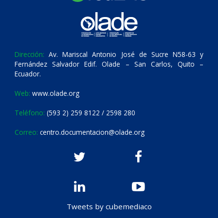
Dirección:
Av. Mariscal Antonio José de Sucre N58-63 y
Fernández Salvador Edif. Olade – San Carlos, Quito –
Ecuador.
Web:
www.olade.org
Teléfono:
(593 2) 259 8122 / 2598 280
Correo:
centro.documentacion@olade.org
Tweets by cubemediaco