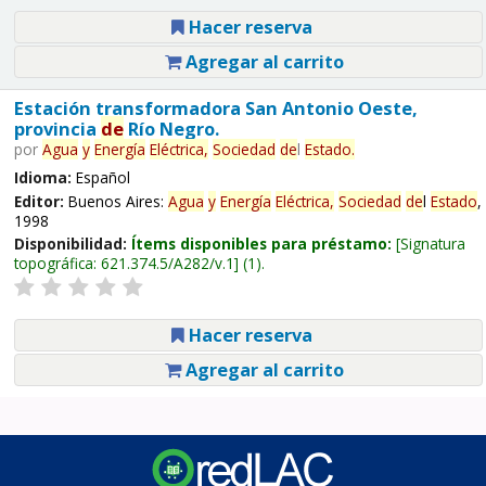
Hacer reserva
Agregar al carrito
Estación transformadora San Antonio Oeste,
provincia
de
Río Negro.
por
Agua
y
Energía
Eléctrica,
Sociedad
de
l
Estado
.
Idioma:
Español
Editor:
Buenos Aires:
Agua
y
Energía
Eléctrica,
Sociedad
de
l
Estado
,
1998
Disponibilidad:
Ítems disponibles para préstamo:
Signatura
topográfica:
621.374.5/A282/v.1
(1).
Hacer reserva
Agregar al carrito