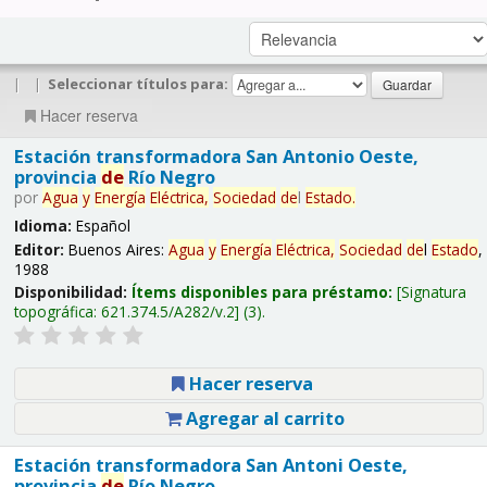
|
|
Seleccionar títulos para:
Hacer reserva
Estación transformadora San Antonio Oeste,
provincia
de
Río Negro
por
Agua
y
Energía
Eléctrica,
Sociedad
de
l
Estado
.
Idioma:
Español
Editor:
Buenos Aires:
Agua
y
Energía
Eléctrica,
Sociedad
de
l
Estado
,
1988
Disponibilidad:
Ítems disponibles para préstamo:
Signatura
topográfica:
621.374.5/A282/v.2
(3).
Hacer reserva
Agregar al carrito
Estación transformadora San Antoni Oeste,
provincia
de
Río Negro