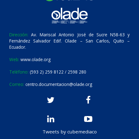
Dirección:
Av. Mariscal Antonio José de Sucre N58-63 y
Fernández Salvador Edif. Olade – San Carlos, Quito –
Ecuador.
Web:
www.olade.org
Teléfono:
(593 2) 259 8122 / 2598 280
Correo:
centro.documentacion@olade.org
Tweets by cubemediaco