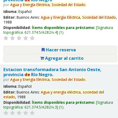
por
Agua
y
Energía
Eléctrica,
Sociedad
de
l
Estado
.
Idioma:
Español
Editor:
Buenos Aires:
Agua
y
Energía
Eléctrica,
Sociedad
de
l
Estado
,
1988
Disponibilidad:
Ítems disponibles para préstamo:
Signatura
topográfica:
621.374.5/A282/v.4
(1).
Hacer reserva
Agregar al carrito
Estacion transformadora San Antonio Oeste,
provincia
de
Río Negro.
por
Agua
y
Energía
Eléctrica,
Sociedad
de
l
Estado
.
Idioma:
Español
Editor:
Buenos Aires:
Agua
y
energía
eléctrica,
sociedad
de
l
estado
, 1988
Disponibilidad:
Ítems disponibles para préstamo:
Signatura
topográfica:
621.374.5/A282/v.3
(1).