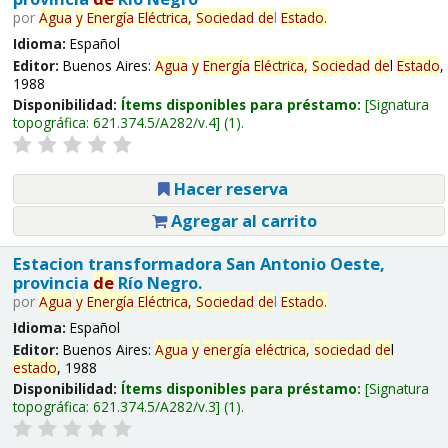
por
Agua
y
Energía
Eléctrica,
Sociedad
de
l
Estado
.
Idioma:
Español
Editor:
Buenos Aires:
Agua
y
Energía
Eléctrica,
Sociedad
de
l
Estado
,
1988
Disponibilidad:
Ítems disponibles para préstamo:
Signatura
topográfica:
621.374.5/A282/v.4
(1).
Hacer reserva
Agregar al carrito
Estacion transformadora San Antonio Oeste,
provincia
de
Río Negro.
por
Agua
y
Energía
Eléctrica,
Sociedad
de
l
Estado
.
Idioma:
Español
Editor:
Buenos Aires:
Agua
y
energía
eléctrica,
sociedad
de
l
estado
, 1988
Disponibilidad:
Ítems disponibles para préstamo:
Signatura
topográfica:
621.374.5/A282/v.3
(1).