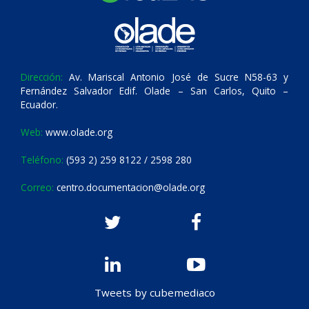
Dirección:
Av. Mariscal Antonio José de Sucre N58-63 y
Fernández Salvador Edif. Olade – San Carlos, Quito –
Ecuador.
Web:
www.olade.org
Teléfono:
(593 2) 259 8122 / 2598 280
Correo:
centro.documentacion@olade.org
Tweets by cubemediaco