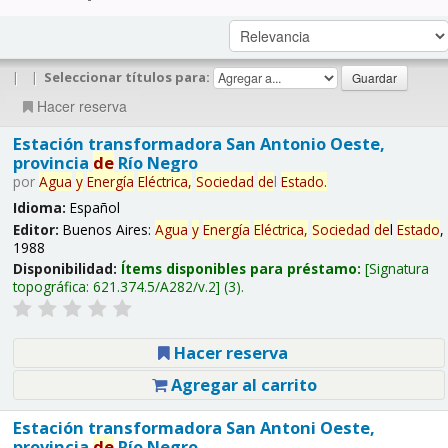
|
|
Seleccionar títulos para:
Hacer reserva
Estación transformadora San Antonio Oeste,
provincia
de
Río Negro
por
Agua
y
Energía
Eléctrica,
Sociedad
de
l
Estado
.
Idioma:
Español
Editor:
Buenos Aires:
Agua
y
Energía
Eléctrica,
Sociedad
de
l
Estado
,
1988
Disponibilidad:
Ítems disponibles para préstamo:
Signatura
topográfica:
621.374.5/A282/v.2
(3).
Hacer reserva
Agregar al carrito
Estación transformadora San Antoni Oeste,
provincia
de
Río Negro