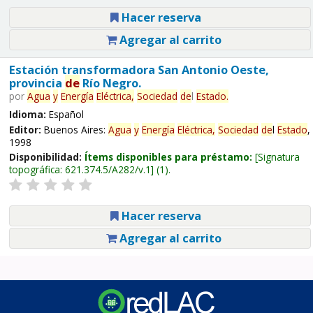
Hacer reserva
Agregar al carrito
Estación transformadora San Antonio Oeste,
provincia
de
Río Negro.
por
Agua
y
Energía
Eléctrica,
Sociedad
de
l
Estado
.
Idioma:
Español
Editor:
Buenos Aires:
Agua
y
Energía
Eléctrica,
Sociedad
de
l
Estado
,
1998
Disponibilidad:
Ítems disponibles para préstamo:
Signatura
topográfica:
621.374.5/A282/v.1
(1).
Hacer reserva
Agregar al carrito