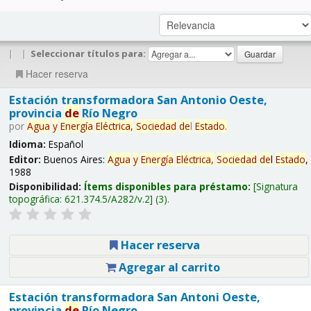
|
|
Seleccionar títulos para:
Hacer reserva
Estación transformadora San Antonio Oeste,
provincia
de
Río Negro
por
Agua
y
Energía
Eléctrica,
Sociedad
de
l
Estado
.
Idioma:
Español
Editor:
Buenos Aires:
Agua
y
Energía
Eléctrica,
Sociedad
de
l
Estado
,
1988
Disponibilidad:
Ítems disponibles para préstamo:
Signatura
topográfica:
621.374.5/A282/v.2
(3).
Hacer reserva
Agregar al carrito
Estación transformadora San Antoni Oeste,
provincia
de
Río Negro