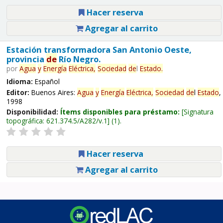
Hacer reserva
Agregar al carrito
Estación transformadora San Antonio Oeste,
provincia
de
Río Negro.
por
Agua
y
Energía
Eléctrica,
Sociedad
de
l
Estado
.
Idioma:
Español
Editor:
Buenos Aires:
Agua
y
Energía
Eléctrica,
Sociedad
de
l
Estado
,
1998
Disponibilidad:
Ítems disponibles para préstamo:
Signatura
topográfica:
621.374.5/A282/v.1
(1).
Hacer reserva
Agregar al carrito