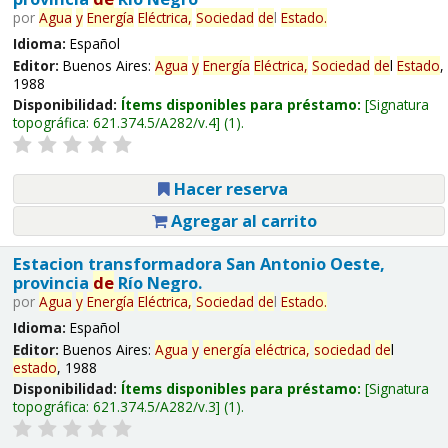
por
Agua
y
Energía
Eléctrica,
Sociedad
de
l
Estado
.
Idioma:
Español
Editor:
Buenos Aires:
Agua
y
Energía
Eléctrica,
Sociedad
de
l
Estado
,
1988
Disponibilidad:
Ítems disponibles para préstamo:
Signatura
topográfica:
621.374.5/A282/v.4
(1).
Hacer reserva
Agregar al carrito
Estacion transformadora San Antonio Oeste,
provincia
de
Río Negro.
por
Agua
y
Energía
Eléctrica,
Sociedad
de
l
Estado
.
Idioma:
Español
Editor:
Buenos Aires:
Agua
y
energía
eléctrica,
sociedad
de
l
estado
, 1988
Disponibilidad:
Ítems disponibles para préstamo:
Signatura
topográfica:
621.374.5/A282/v.3
(1).