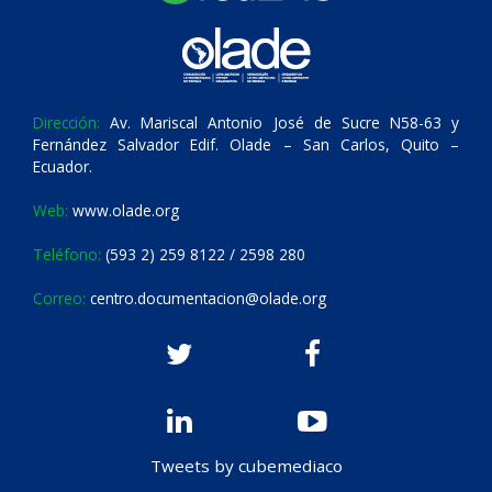
Dirección:
Av. Mariscal Antonio José de Sucre N58-63 y
Fernández Salvador Edif. Olade – San Carlos, Quito –
Ecuador.
Web:
www.olade.org
Teléfono:
(593 2) 259 8122 / 2598 280
Correo:
centro.documentacion@olade.org
Tweets by cubemediaco