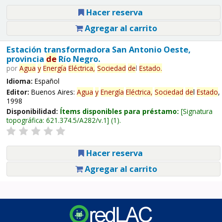
Hacer reserva
Agregar al carrito
Estación transformadora San Antonio Oeste,
provincia
de
Río Negro.
por
Agua
y
Energía
Eléctrica,
Sociedad
de
l
Estado
.
Idioma:
Español
Editor:
Buenos Aires:
Agua
y
Energía
Eléctrica,
Sociedad
de
l
Estado
,
1998
Disponibilidad:
Ítems disponibles para préstamo:
Signatura
topográfica:
621.374.5/A282/v.1
(1).
Hacer reserva
Agregar al carrito