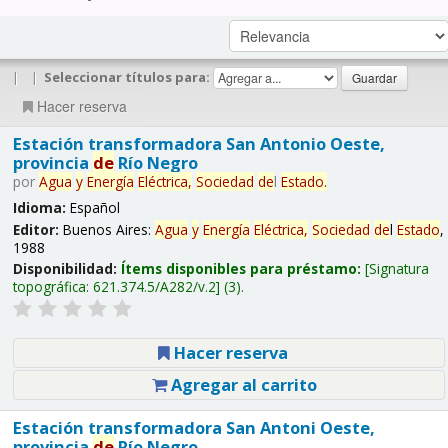
|
|
Seleccionar títulos para:
Hacer reserva
Estación transformadora San Antonio Oeste,
provincia
de
Río Negro
por
Agua
y
Energía
Eléctrica,
Sociedad
de
l
Estado
.
Idioma:
Español
Editor:
Buenos Aires:
Agua
y
Energía
Eléctrica,
Sociedad
de
l
Estado
,
1988
Disponibilidad:
Ítems disponibles para préstamo:
Signatura
topográfica:
621.374.5/A282/v.2
(3).
Hacer reserva
Agregar al carrito
Estación transformadora San Antoni Oeste,
provincia
de
Río Negro