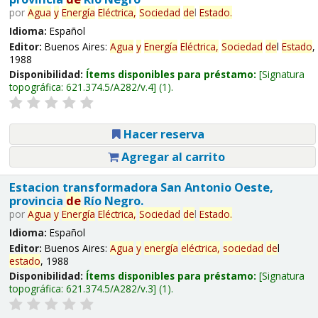
por
Agua
y
Energía
Eléctrica,
Sociedad
de
l
Estado
.
Idioma:
Español
Editor:
Buenos Aires:
Agua
y
Energía
Eléctrica,
Sociedad
de
l
Estado
,
1988
Disponibilidad:
Ítems disponibles para préstamo:
Signatura
topográfica:
621.374.5/A282/v.4
(1).
Hacer reserva
Agregar al carrito
Estacion transformadora San Antonio Oeste,
provincia
de
Río Negro.
por
Agua
y
Energía
Eléctrica,
Sociedad
de
l
Estado
.
Idioma:
Español
Editor:
Buenos Aires:
Agua
y
energía
eléctrica,
sociedad
de
l
estado
, 1988
Disponibilidad:
Ítems disponibles para préstamo:
Signatura
topográfica:
621.374.5/A282/v.3
(1).