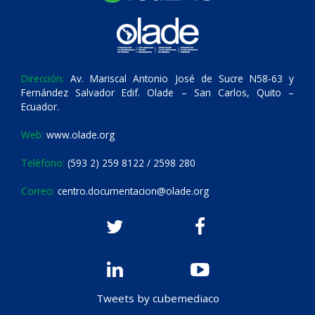
Dirección:
Av. Mariscal Antonio José de Sucre N58-63 y
Fernández Salvador Edif. Olade – San Carlos, Quito –
Ecuador.
Web:
www.olade.org
Teléfono:
(593 2) 259 8122 / 2598 280
Correo:
centro.documentacion@olade.org
Tweets by cubemediaco