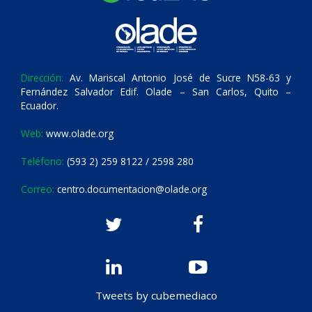
Dirección:
Av. Mariscal Antonio José de Sucre N58-63 y
Fernández Salvador Edif. Olade – San Carlos, Quito –
Ecuador.
Web:
www.olade.org
Teléfono:
(593 2) 259 8122 / 2598 280
Correo:
centro.documentacion@olade.org
Tweets by cubemediaco