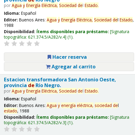
por
Agua
y
Energía
Eléctrica,
Sociedad
de
l
Estado
.
Idioma:
Español
Editor:
Buenos Aires:
Agua
y
Energía
Eléctrica,
Sociedad
de
l
Estado
,
1988
Disponibilidad:
Ítems disponibles para préstamo:
Signatura
topográfica:
621.374.5/A282/v.4
(1).
Hacer reserva
Agregar al carrito
Estacion transformadora San Antonio Oeste,
provincia
de
Río Negro.
por
Agua
y
Energía
Eléctrica,
Sociedad
de
l
Estado
.
Idioma:
Español
Editor:
Buenos Aires:
Agua
y
energía
eléctrica,
sociedad
de
l
estado
, 1988
Disponibilidad:
Ítems disponibles para préstamo:
Signatura
topográfica:
621.374.5/A282/v.3
(1).