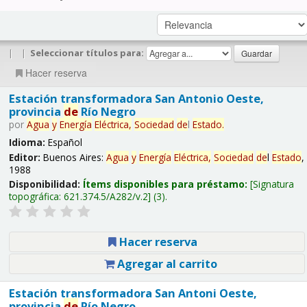
|
|
Seleccionar títulos para:
Hacer reserva
Estación transformadora San Antonio Oeste,
provincia
de
Río Negro
por
Agua
y
Energía
Eléctrica,
Sociedad
de
l
Estado
.
Idioma:
Español
Editor:
Buenos Aires:
Agua
y
Energía
Eléctrica,
Sociedad
de
l
Estado
,
1988
Disponibilidad:
Ítems disponibles para préstamo:
Signatura
topográfica:
621.374.5/A282/v.2
(3).
Hacer reserva
Agregar al carrito
Estación transformadora San Antoni Oeste,
provincia
de
Río Negro