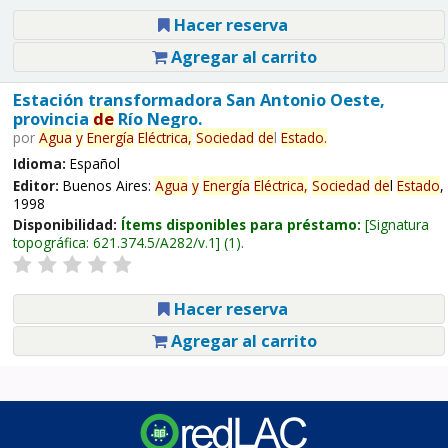
Hacer reserva
Agregar al carrito
Estación transformadora San Antonio Oeste,
provincia
de
Río Negro.
por
Agua
y
Energía
Eléctrica,
Sociedad
de
l
Estado
.
Idioma:
Español
Editor:
Buenos Aires:
Agua
y
Energía
Eléctrica,
Sociedad
de
l
Estado
,
1998
Disponibilidad:
Ítems disponibles para préstamo:
Signatura
topográfica:
621.374.5/A282/v.1
(1).
Hacer reserva
Agregar al carrito