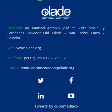
Dirección:
Av. Mariscal Antonio José de Sucre N58-63 y
Fernández Salvador Edif. Olade – San Carlos, Quito –
Ecuador.
Web:
www.olade.org
Teléfono:
(593 2) 259 8122 / 2598 280
Correo:
centro.documentacion@olade.org
Tweets by cubemediaco