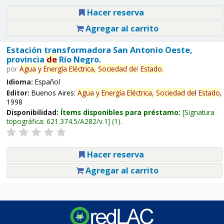
Hacer reserva
Agregar al carrito
Estación transformadora San Antonio Oeste,
provincia
de
Río Negro.
por
Agua
y
Energía
Eléctrica,
Sociedad
de
l
Estado
.
Idioma:
Español
Editor:
Buenos Aires:
Agua
y
Energía
Eléctrica,
Sociedad
de
l
Estado
,
1998
Disponibilidad:
Ítems disponibles para préstamo:
Signatura
topográfica:
621.374.5/A282/v.1
(1).
Hacer reserva
Agregar al carrito