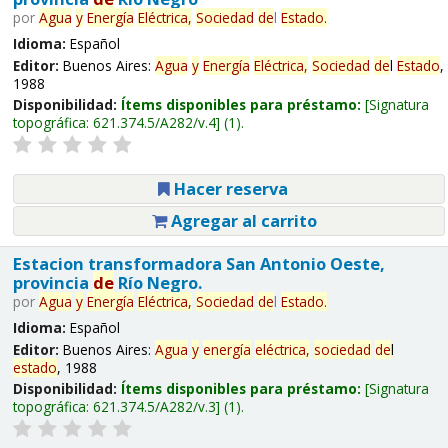
por
Agua
y
Energía
Eléctrica,
Sociedad
de
l
Estado
.
Idioma:
Español
Editor:
Buenos Aires:
Agua
y
Energía
Eléctrica,
Sociedad
de
l
Estado
,
1988
Disponibilidad:
Ítems disponibles para préstamo:
Signatura
topográfica:
621.374.5/A282/v.4
(1).
Hacer reserva
Agregar al carrito
Estacion transformadora San Antonio Oeste,
provincia
de
Río Negro.
por
Agua
y
Energía
Eléctrica,
Sociedad
de
l
Estado
.
Idioma:
Español
Editor:
Buenos Aires:
Agua
y
energía
eléctrica,
sociedad
de
l
estado
, 1988
Disponibilidad:
Ítems disponibles para préstamo:
Signatura
topográfica:
621.374.5/A282/v.3
(1).