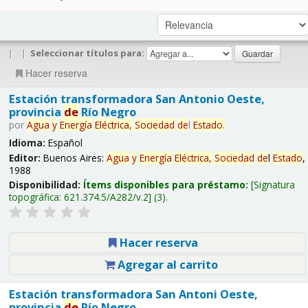
|
|
Seleccionar títulos para:
Hacer reserva
Estación transformadora San Antonio Oeste,
provincia
de
Río Negro
por
Agua
y
Energía
Eléctrica,
Sociedad
de
l
Estado
.
Idioma:
Español
Editor:
Buenos Aires:
Agua
y
Energía
Eléctrica,
Sociedad
de
l
Estado
,
1988
Disponibilidad:
Ítems disponibles para préstamo:
Signatura
topográfica:
621.374.5/A282/v.2
(3).
Hacer reserva
Agregar al carrito
Estación transformadora San Antoni Oeste,
provincia
de
Río Negro