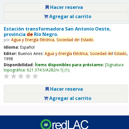
Hacer reserva
Agregar al carrito
Estación transformadora San Antonio Oeste,
provincia
de
Río Negro.
por
Agua
y
Energía
Eléctrica,
Sociedad
de
l
Estado
.
Idioma:
Español
Editor:
Buenos Aires:
Agua
y
Energía
Eléctrica,
Sociedad
de
l
Estado
,
1998
Disponibilidad:
Ítems disponibles para préstamo:
Signatura
topográfica:
621.374.5/A282/v.1
(1).
Hacer reserva
Agregar al carrito