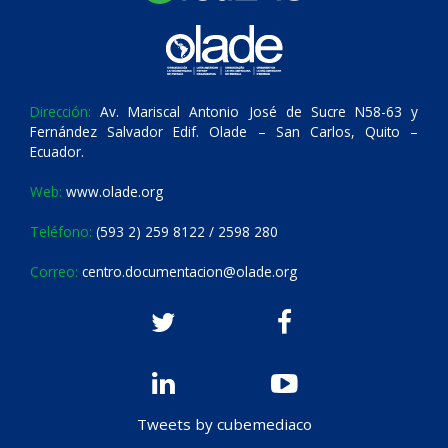
Dirección:
Av. Mariscal Antonio José de Sucre N58-63 y
Fernández Salvador Edif. Olade – San Carlos, Quito –
Ecuador.
Web:
www.olade.org
Teléfono:
(593 2) 259 8122 / 2598 280
Correo:
centro.documentacion@olade.org
Tweets by cubemediaco