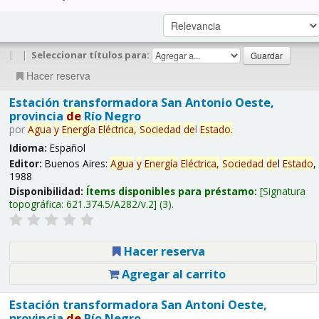
|
|
Seleccionar títulos para:
Hacer reserva
Estación transformadora San Antonio Oeste,
provincia
de
Río Negro
por
Agua
y
Energía
Eléctrica,
Sociedad
de
l
Estado
.
Idioma:
Español
Editor:
Buenos Aires:
Agua
y
Energía
Eléctrica,
Sociedad
de
l
Estado
,
1988
Disponibilidad:
Ítems disponibles para préstamo:
Signatura
topográfica:
621.374.5/A282/v.2
(3).
Hacer reserva
Agregar al carrito
Estación transformadora San Antoni Oeste,
provincia
de
Río Negro