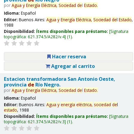
por
Agua
y
Energía
Eléctrica,
Sociedad
de
l
Estado
.
Idioma:
Español
Editor:
Buenos Aires:
Agua
y
Energía
Eléctrica,
Sociedad
de
l
Estado
,
1988
Disponibilidad:
Ítems disponibles para préstamo:
Signatura
topográfica:
621.374.5/A282/v.4
(1).
Hacer reserva
Agregar al carrito
Estacion transformadora San Antonio Oeste,
provincia
de
Río Negro.
por
Agua
y
Energía
Eléctrica,
Sociedad
de
l
Estado
.
Idioma:
Español
Editor:
Buenos Aires:
Agua
y
energía
eléctrica,
sociedad
de
l
estado
, 1988
Disponibilidad:
Ítems disponibles para préstamo:
Signatura
topográfica:
621.374.5/A282/v.3
(1).