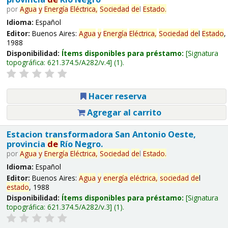
por
Agua
y
Energía
Eléctrica,
Sociedad
de
l
Estado
.
Idioma:
Español
Editor:
Buenos Aires:
Agua
y
Energía
Eléctrica,
Sociedad
de
l
Estado
,
1988
Disponibilidad:
Ítems disponibles para préstamo:
Signatura
topográfica:
621.374.5/A282/v.4
(1).
Hacer reserva
Agregar al carrito
Estacion transformadora San Antonio Oeste,
provincia
de
Río Negro.
por
Agua
y
Energía
Eléctrica,
Sociedad
de
l
Estado
.
Idioma:
Español
Editor:
Buenos Aires:
Agua
y
energía
eléctrica,
sociedad
de
l
estado
, 1988
Disponibilidad:
Ítems disponibles para préstamo:
Signatura
topográfica:
621.374.5/A282/v.3
(1).