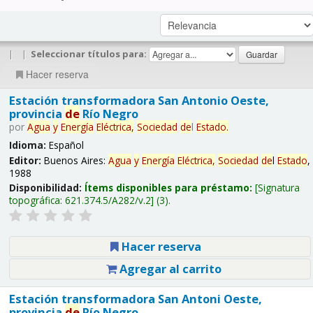
|
|
Seleccionar títulos para:
Hacer reserva
Estación transformadora San Antonio Oeste,
provincia
de
Río Negro
por
Agua
y
Energía
Eléctrica,
Sociedad
de
l
Estado
.
Idioma:
Español
Editor:
Buenos Aires:
Agua
y
Energía
Eléctrica,
Sociedad
de
l
Estado
,
1988
Disponibilidad:
Ítems disponibles para préstamo:
Signatura
topográfica:
621.374.5/A282/v.2
(3).
Hacer reserva
Agregar al carrito
Estación transformadora San Antoni Oeste,
provincia
de
Río Negro