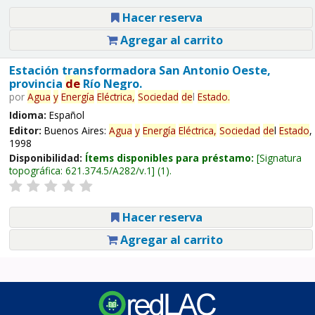
Hacer reserva
Agregar al carrito
Estación transformadora San Antonio Oeste,
provincia
de
Río Negro.
por
Agua
y
Energía
Eléctrica,
Sociedad
de
l
Estado
.
Idioma:
Español
Editor:
Buenos Aires:
Agua
y
Energía
Eléctrica,
Sociedad
de
l
Estado
,
1998
Disponibilidad:
Ítems disponibles para préstamo:
Signatura
topográfica:
621.374.5/A282/v.1
(1).
Hacer reserva
Agregar al carrito