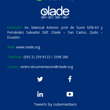
Dirección:
Av. Mariscal Antonio José de Sucre N58-63 y
Fernández Salvador Edif. Olade – San Carlos, Quito –
Ecuador.
Web:
www.olade.org
Teléfono:
(593 2) 259 8122 / 2598 280
Correo:
centro.documentacion@olade.org
Tweets by cubemediaco