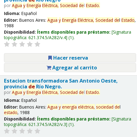
por
Agua
y
Energía
Eléctrica,
Sociedad
de
l
Estado
.
Idioma:
Español
Editor:
Buenos Aires:
Agua
y
Energía
Eléctrica,
Sociedad
de
l
Estado
,
1988
Disponibilidad:
Ítems disponibles para préstamo:
Signatura
topográfica:
621.374.5/A282/v.4
(1).
Hacer reserva
Agregar al carrito
Estacion transformadora San Antonio Oeste,
provincia
de
Río Negro.
por
Agua
y
Energía
Eléctrica,
Sociedad
de
l
Estado
.
Idioma:
Español
Editor:
Buenos Aires:
Agua
y
energía
eléctrica,
sociedad
de
l
estado
, 1988
Disponibilidad:
Ítems disponibles para préstamo:
Signatura
topográfica:
621.374.5/A282/v.3
(1).