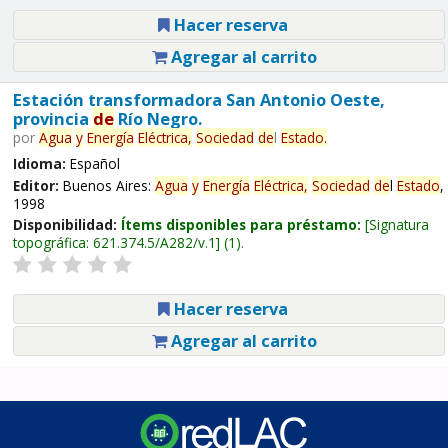
Hacer reserva
Agregar al carrito
Estación transformadora San Antonio Oeste,
provincia
de
Río Negro.
por
Agua
y
Energía
Eléctrica,
Sociedad
de
l
Estado
.
Idioma:
Español
Editor:
Buenos Aires:
Agua
y
Energía
Eléctrica,
Sociedad
de
l
Estado
,
1998
Disponibilidad:
Ítems disponibles para préstamo:
Signatura
topográfica:
621.374.5/A282/v.1
(1).
Hacer reserva
Agregar al carrito