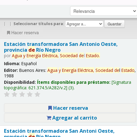
|
|
Seleccionar títulos para:
Hacer reserva
Estación transformadora San Antonio Oeste,
provincia
de
Río Negro
por
Agua
y
Energía
Eléctrica,
Sociedad
de
l
Estado
.
Idioma:
Español
Editor:
Buenos Aires:
Agua
y
Energía
Eléctrica,
Sociedad
de
l
Estado
,
1988
Disponibilidad:
Ítems disponibles para préstamo:
Signatura
topográfica:
621.374.5/A282/v.2
(3).
Hacer reserva
Agregar al carrito
Estación transformadora San Antoni Oeste,
provincia
de
Río Negro