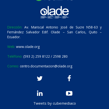
Dirección:
Av. Mariscal Antonio José de Sucre N58-63 y
Fernández Salvador Edif. Olade – San Carlos, Quito –
Ecuador.
Web:
www.olade.org
Teléfono:
(593 2) 259 8122 / 2598 280
Correo:
centro.documentacion@olade.org
Tweets by cubemediaco