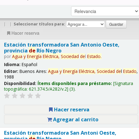
|
|
Seleccionar títulos para:
Hacer reserva
Estación transformadora San Antonio Oeste,
provincia
de
Río Negro
por
Agua
y
Energía
Eléctrica,
Sociedad
de
l
Estado
.
Idioma:
Español
Editor:
Buenos Aires:
Agua
y
Energía
Eléctrica,
Sociedad
de
l
Estado
,
1988
Disponibilidad:
Ítems disponibles para préstamo:
Signatura
topográfica:
621.374.5/A282/v.2
(3).
Hacer reserva
Agregar al carrito
Estación transformadora San Antoni Oeste,
provincia
de
Río Negro