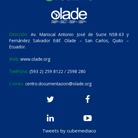
Dirección:
Av. Mariscal Antonio José de Sucre N58-63 y
Fernández Salvador Edif. Olade – San Carlos, Quito –
Ecuador.
Web:
www.olade.org
Teléfono:
(593 2) 259 8122 / 2598 280
Correo:
centro.documentacion@olade.org
Tweets by cubemediaco