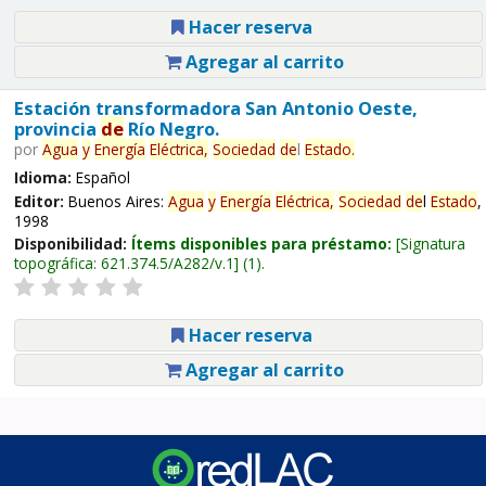
Hacer reserva
Agregar al carrito
Estación transformadora San Antonio Oeste,
provincia
de
Río Negro.
por
Agua
y
Energía
Eléctrica,
Sociedad
de
l
Estado
.
Idioma:
Español
Editor:
Buenos Aires:
Agua
y
Energía
Eléctrica,
Sociedad
de
l
Estado
,
1998
Disponibilidad:
Ítems disponibles para préstamo:
Signatura
topográfica:
621.374.5/A282/v.1
(1).
Hacer reserva
Agregar al carrito