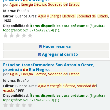
por
Agua
y
Energía
Eléctrica,
Sociedad
de
l
Estado
.
Idioma:
Español
Editor:
Buenos Aires:
Agua
y
Energía
Eléctrica,
Sociedad
de
l
Estado
,
1988
Disponibilidad:
Ítems disponibles para préstamo:
Signatura
topográfica:
621.374.5/A282/v.4
(1).
Hacer reserva
Agregar al carrito
Estacion transformadora San Antonio Oeste,
provincia
de
Río Negro.
por
Agua
y
Energía
Eléctrica,
Sociedad
de
l
Estado
.
Idioma:
Español
Editor:
Buenos Aires:
Agua
y
energía
eléctrica,
sociedad
de
l
estado
, 1988
Disponibilidad:
Ítems disponibles para préstamo:
Signatura
topográfica:
621.374.5/A282/v.3
(1).