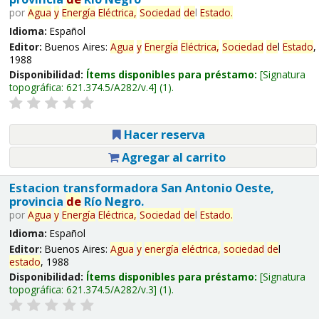
por
Agua
y
Energía
Eléctrica,
Sociedad
de
l
Estado
.
Idioma:
Español
Editor:
Buenos Aires:
Agua
y
Energía
Eléctrica,
Sociedad
de
l
Estado
,
1988
Disponibilidad:
Ítems disponibles para préstamo:
Signatura
topográfica:
621.374.5/A282/v.4
(1).
Hacer reserva
Agregar al carrito
Estacion transformadora San Antonio Oeste,
provincia
de
Río Negro.
por
Agua
y
Energía
Eléctrica,
Sociedad
de
l
Estado
.
Idioma:
Español
Editor:
Buenos Aires:
Agua
y
energía
eléctrica,
sociedad
de
l
estado
, 1988
Disponibilidad:
Ítems disponibles para préstamo:
Signatura
topográfica:
621.374.5/A282/v.3
(1).