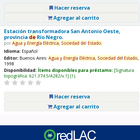
Hacer reserva
Agregar al carrito
Estación transformadora San Antonio Oeste,
provincia
de
Río Negro.
por
Agua
y
Energía
Eléctrica,
Sociedad
de
l
Estado
.
Idioma:
Español
Editor:
Buenos Aires:
Agua
y
Energía
Eléctrica,
Sociedad
de
l
Estado
,
1998
Disponibilidad:
Ítems disponibles para préstamo:
Signatura
topográfica:
621.374.5/A282/v.1
(1).
Hacer reserva
Agregar al carrito