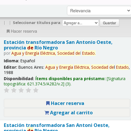
|
|
Seleccionar títulos para:
Hacer reserva
Estación transformadora San Antonio Oeste,
provincia
de
Río Negro
por
Agua
y
Energía
Eléctrica,
Sociedad
de
l
Estado
.
Idioma:
Español
Editor:
Buenos Aires:
Agua
y
Energía
Eléctrica,
Sociedad
de
l
Estado
,
1988
Disponibilidad:
Ítems disponibles para préstamo:
Signatura
topográfica:
621.374.5/A282/v.2
(3).
Hacer reserva
Agregar al carrito
Estación transformadora San Antoni Oeste,
provincia
de
Río Negro