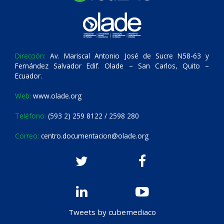
Dirección:
Av. Mariscal Antonio José de Sucre N58-63 y
Fernández Salvador Edif. Olade – San Carlos, Quito –
Ecuador.
Web:
www.olade.org
Teléfono:
(593 2) 259 8122 / 2598 280
Correo:
centro.documentacion@olade.org
Tweets by cubemediaco