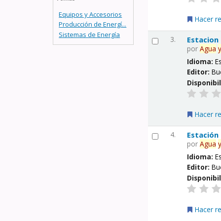
Equipos y Accesorios
Hacer r
Producción de Energí...
Sistemas de Energía
3.
Estacion
por
Agua
Idioma:
E
Editor:
Bu
Disponibi
Hacer r
4.
Estación
por
Agua
Idioma:
E
Editor:
Bu
Disponibi
Hacer r