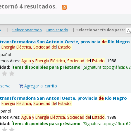
tornó 4 resultados.
|
Seleccionar todo
Limpiar todo
|
Seleccionar títulos para:
o
 transformadora San Antonio Oeste, provincia
de
Río Negro
y
Energía
Eléctrica,
Sociedad
de
l
Estado
.
spañol
enos Aires:
Agua
y
Energía
Eléctrica,
Sociedad
de
l
Estado
, 1988
lidad:
Ítems disponibles para préstamo:
Signatura topográfica:
62
eserva
Agregar al carrito
 transformadora San Antoni Oeste, provincia
de
Río Negro
y
Energía
Eléctrica,
Sociedad
de
l
Estado
.
spañol
enos Aires:
Agua
y
Energía
Eléctrica,
Sociedad
de
l
Estado
, 1988
lidad:
Ítems disponibles para préstamo:
Signatura topográfica:
62