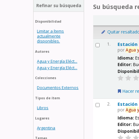
Refinar su búsqueda
Su búsqueda re
Disponibilidad
Limitar a ítems
Quitar resaltad
actualmente
disponibles.
1.
Estación
por
Agua
Autores
Idioma:
E
Agua y Energía Eléct...
Editor:
Bu
Agua y Energía Eléct...
Disponibi
Colecciones
Documentos Externos
Hacer r
Tipos de ítem
2.
Estación
Libros
por
Agua
Idioma:
E
Lugares
Editor:
Bu
Argentina
Disponibi
Temas