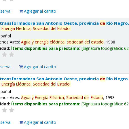
eserva
Agregar al carrito
 transformadora San Antonio Oeste, provincia
de
Río Negro
y
Energía
Eléctrica,
Sociedad
de
l
Estado
.
spañol
enos Aires:
Agua
y
energía
eléctrica,
sociedad
de
l
estado
, 1988
lidad:
Ítems disponibles para préstamo:
Signatura topográfica:
62
eserva
Agregar al carrito
 transformadora San Antonio Oeste, provincia
de
Río Negro
y
Energía
Eléctrica,
Sociedad
de
l
Estado
.
spañol
enos Aires:
Agua
y
Energía
Eléctrica,
Sociedad
de
l
Estado
, 1998
lidad:
Ítems disponibles para préstamo:
Signatura topográfica:
62
eserva
Agregar al carrito