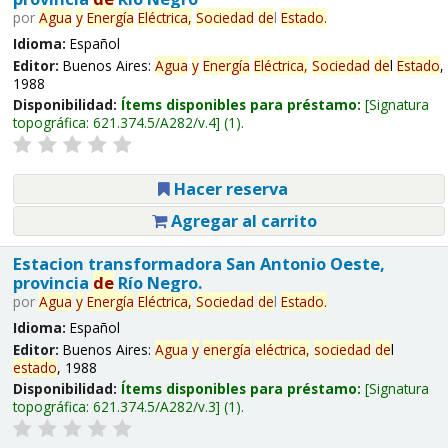
por
Agua
y
Energía
Eléctrica,
Sociedad
de
l
Estado
.
Idioma:
Español
Editor:
Buenos Aires:
Agua
y
Energía
Eléctrica,
Sociedad
de
l
Estado
,
1988
Disponibilidad:
Ítems disponibles para préstamo:
Signatura
topográfica:
621.374.5/A282/v.4
(1).
Hacer reserva
Agregar al carrito
Estacion transformadora San Antonio Oeste,
provincia
de
Río Negro.
por
Agua
y
Energía
Eléctrica,
Sociedad
de
l
Estado
.
Idioma:
Español
Editor:
Buenos Aires:
Agua
y
energía
eléctrica,
sociedad
de
l
estado
, 1988
Disponibilidad:
Ítems disponibles para préstamo:
Signatura
topográfica:
621.374.5/A282/v.3
(1).