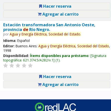
Hacer reserva
Agregar al carrito
Estación transformadora San Antonio Oeste,
provincia
de
Río Negro.
por
Agua
y
Energía
Eléctrica,
Sociedad
de
l
Estado
.
Idioma:
Español
Editor:
Buenos Aires:
Agua
y
Energía
Eléctrica,
Sociedad
de
l
Estado
,
1998
Disponibilidad:
Ítems disponibles para préstamo:
Signatura
topográfica:
621.374.5/A282/v.1
(1).
Hacer reserva
Agregar al carrito