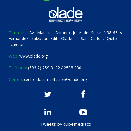
Dirección:
Av. Mariscal Antonio José de Sucre N58-63 y
Fernández Salvador Edif. Olade – San Carlos, Quito –
Ecuador.
Web:
www.olade.org
Teléfono:
(593 2) 259 8122 / 2598 280
Correo:
centro.documentacion@olade.org
Tweets by cubemediaco