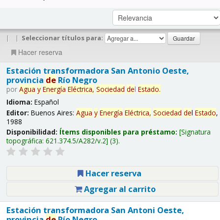
|
|
Seleccionar títulos para:
Hacer reserva
Estación transformadora San Antonio Oeste,
provincia
de
Río Negro
por
Agua
y
Energía
Eléctrica,
Sociedad
de
l
Estado
.
Idioma:
Español
Editor:
Buenos Aires:
Agua
y
Energía
Eléctrica,
Sociedad
de
l
Estado
,
1988
Disponibilidad:
Ítems disponibles para préstamo:
Signatura
topográfica:
621.374.5/A282/v.2
(3).
Hacer reserva
Agregar al carrito
Estación transformadora San Antoni Oeste,
provincia
de
Río Negro