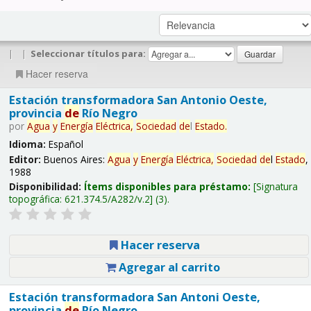
|
|
Seleccionar títulos para:
Hacer reserva
Estación transformadora San Antonio Oeste,
provincia
de
Río Negro
por
Agua
y
Energía
Eléctrica,
Sociedad
de
l
Estado
.
Idioma:
Español
Editor:
Buenos Aires:
Agua
y
Energía
Eléctrica,
Sociedad
de
l
Estado
,
1988
Disponibilidad:
Ítems disponibles para préstamo:
Signatura
topográfica:
621.374.5/A282/v.2
(3).
Hacer reserva
Agregar al carrito
Estación transformadora San Antoni Oeste,
provincia
de
Río Negro