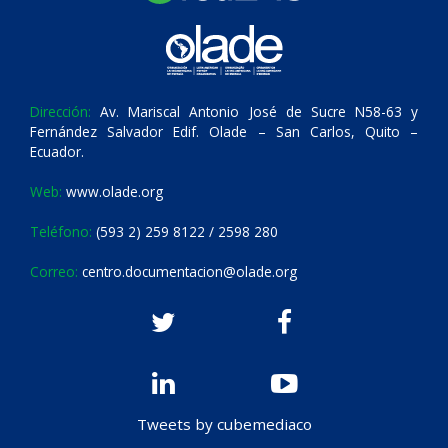
Dirección:
Av. Mariscal Antonio José de Sucre N58-63 y
Fernández Salvador Edif. Olade – San Carlos, Quito –
Ecuador.
Web:
www.olade.org
Teléfono:
(593 2) 259 8122 / 2598 280
Correo:
centro.documentacion@olade.org
Tweets by cubemediaco