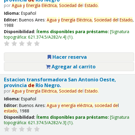
por
Agua
y
Energía
Eléctrica,
Sociedad
de
l
Estado
.
Idioma:
Español
Editor:
Buenos Aires:
Agua
y
Energía
Eléctrica,
Sociedad
de
l
Estado
,
1988
Disponibilidad:
Ítems disponibles para préstamo:
Signatura
topográfica:
621.374.5/A282/v.4
(1).
Hacer reserva
Agregar al carrito
Estacion transformadora San Antonio Oeste,
provincia
de
Río Negro.
por
Agua
y
Energía
Eléctrica,
Sociedad
de
l
Estado
.
Idioma:
Español
Editor:
Buenos Aires:
Agua
y
energía
eléctrica,
sociedad
de
l
estado
, 1988
Disponibilidad:
Ítems disponibles para préstamo:
Signatura
topográfica:
621.374.5/A282/v.3
(1).