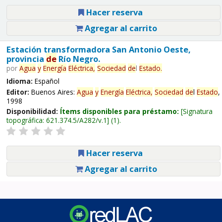
Hacer reserva
Agregar al carrito
Estación transformadora San Antonio Oeste,
provincia
de
Río Negro.
por
Agua
y
Energía
Eléctrica,
Sociedad
de
l
Estado
.
Idioma:
Español
Editor:
Buenos Aires:
Agua
y
Energía
Eléctrica,
Sociedad
de
l
Estado
,
1998
Disponibilidad:
Ítems disponibles para préstamo:
Signatura
topográfica:
621.374.5/A282/v.1
(1).
Hacer reserva
Agregar al carrito