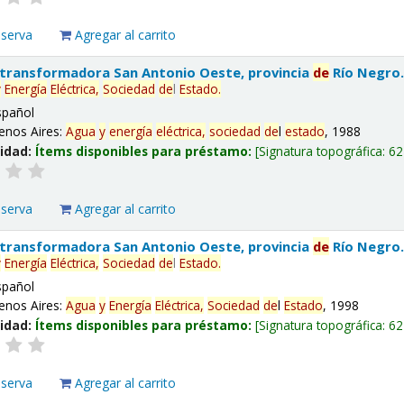
eserva
Agregar al carrito
 transformadora San Antonio Oeste, provincia
de
Río Negro
y
Energía
Eléctrica,
Sociedad
de
l
Estado
.
spañol
enos Aires:
Agua
y
energía
eléctrica,
sociedad
de
l
estado
, 1988
lidad:
Ítems disponibles para préstamo:
Signatura topográfica:
62
eserva
Agregar al carrito
 transformadora San Antonio Oeste, provincia
de
Río Negro
y
Energía
Eléctrica,
Sociedad
de
l
Estado
.
spañol
enos Aires:
Agua
y
Energía
Eléctrica,
Sociedad
de
l
Estado
, 1998
lidad:
Ítems disponibles para préstamo:
Signatura topográfica:
62
eserva
Agregar al carrito