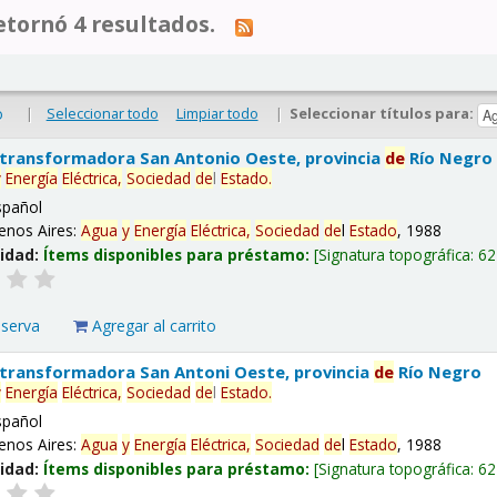
tornó 4 resultados.
|
Seleccionar todo
Limpiar todo
|
Seleccionar títulos para:
o
 transformadora San Antonio Oeste, provincia
de
Río Negro
y
Energía
Eléctrica,
Sociedad
de
l
Estado
.
spañol
enos Aires:
Agua
y
Energía
Eléctrica,
Sociedad
de
l
Estado
, 1988
lidad:
Ítems disponibles para préstamo:
Signatura topográfica:
62
eserva
Agregar al carrito
 transformadora San Antoni Oeste, provincia
de
Río Negro
y
Energía
Eléctrica,
Sociedad
de
l
Estado
.
spañol
enos Aires:
Agua
y
Energía
Eléctrica,
Sociedad
de
l
Estado
, 1988
lidad:
Ítems disponibles para préstamo:
Signatura topográfica:
62