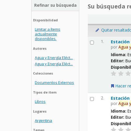
Refinar su búsqueda
Su búsqueda re
Disponibilidad
Limitar a ítems
Quitar resaltad
actualmente
disponibles.
1.
Estación
por
Agua
Autores
Idioma:
E
Agua y Energía Eléct...
Editor:
Bu
Agua y Energía Eléct...
Disponibi
Colecciones
Documentos Externos
Hacer r
Tipos de ítem
2.
Estación
Libros
por
Agua
Idioma:
E
Lugares
Editor:
Bu
Argentina
Disponibi
Temas