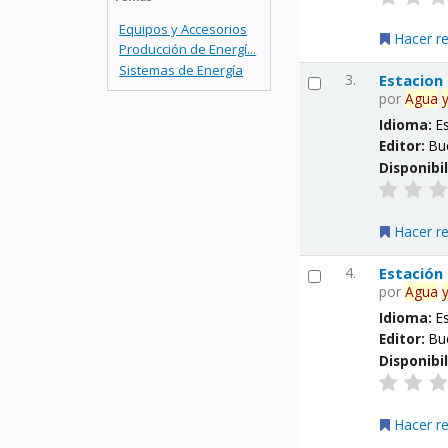
Equipos y Accesorios
Hacer r
Producción de Energí...
Sistemas de Energía
3.
Estacion
por
Agua
Idioma:
E
Editor:
Bu
Disponibi
Hacer r
4.
Estación
por
Agua
Idioma:
E
Editor:
Bu
Disponibi
Hacer r