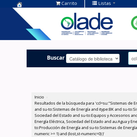
Carrito
Listas
Centro de
Documentación
OLADE -
Buscar
Inicio
›
Resultados de la búsqueda para 'ccl=su:"Sistemas de E
and su-to:Sistemas de Energía and itype:BK and su-to:Si
Sociedad del Estado and su-to:Equipos y Accesorios and
Energía Eléctrica, Sociedad del Estado and au:Agua y Ene
to:Producción de Energía and su-to:Sistemas de Energía 
numeric >= 1) and (lost,st-numeric=0) )'