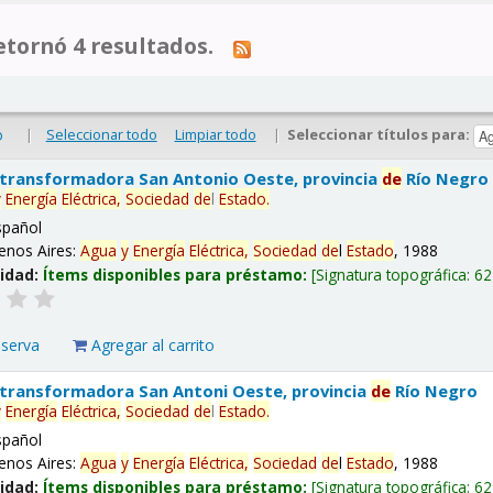
tornó 4 resultados.
|
Seleccionar todo
Limpiar todo
|
Seleccionar títulos para:
o
 transformadora San Antonio Oeste, provincia
de
Río Negro
y
Energía
Eléctrica,
Sociedad
de
l
Estado
.
spañol
enos Aires:
Agua
y
Energía
Eléctrica,
Sociedad
de
l
Estado
, 1988
lidad:
Ítems disponibles para préstamo:
Signatura topográfica:
62
eserva
Agregar al carrito
 transformadora San Antoni Oeste, provincia
de
Río Negro
y
Energía
Eléctrica,
Sociedad
de
l
Estado
.
spañol
enos Aires:
Agua
y
Energía
Eléctrica,
Sociedad
de
l
Estado
, 1988
lidad:
Ítems disponibles para préstamo:
Signatura topográfica:
62