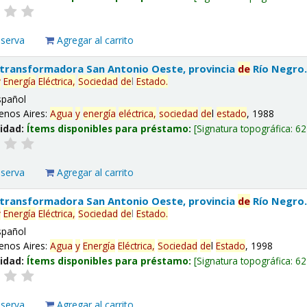
eserva
Agregar al carrito
 transformadora San Antonio Oeste, provincia
de
Río Negro
y
Energía
Eléctrica,
Sociedad
de
l
Estado
.
spañol
enos Aires:
Agua
y
energía
eléctrica,
sociedad
de
l
estado
, 1988
lidad:
Ítems disponibles para préstamo:
Signatura topográfica:
62
eserva
Agregar al carrito
 transformadora San Antonio Oeste, provincia
de
Río Negro
y
Energía
Eléctrica,
Sociedad
de
l
Estado
.
spañol
enos Aires:
Agua
y
Energía
Eléctrica,
Sociedad
de
l
Estado
, 1998
lidad:
Ítems disponibles para préstamo:
Signatura topográfica:
62
eserva
Agregar al carrito