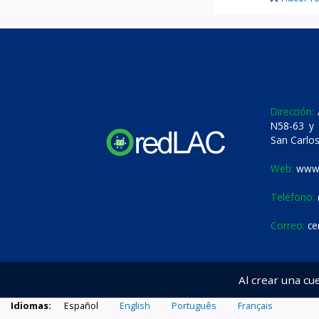
Dirección:
A
N58-63 y 
San Carlos
Web:
www.
Teléfono:
Correo:
ce
Al crear una cu
Idiomas:
Español
English
Português
Français