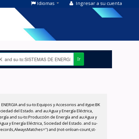
Idiomas
Ingresar a su cuenta
Ir
E ENERGIA and su-to:Equipos y Accesorios and itype:BK
iedad del Estado. and au:Agua y Energía Eléctrica,
nergía and su-to:Producción de Energía and au:Agua y
gua y Energía Eléctrica, Sociedad del Estado. and su-
lrecords,AlwaysMatches='') and (not-onloan-count,st-