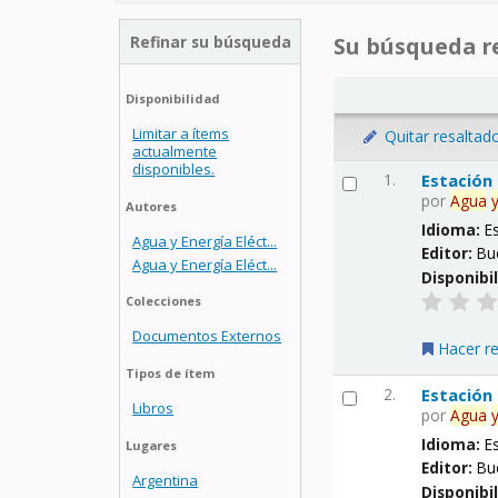
Refinar su búsqueda
Su búsqueda re
Disponibilidad
Limitar a ítems
Quitar resaltad
actualmente
disponibles.
1.
Estación
por
Agua
Autores
Idioma:
E
Agua y Energía Eléct...
Editor:
Bu
Agua y Energía Eléct...
Disponibi
Colecciones
Documentos Externos
Hacer r
Tipos de ítem
2.
Estación
Libros
por
Agua
Idioma:
E
Lugares
Editor:
Bu
Argentina
Disponibi