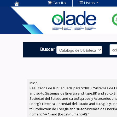
Carrito
Listas
Centro de
Documentación
OLADE -
Buscar
Inicio
›
Resultados de la búsqueda para 'ccl=su:"Sistemas de E
and su-to:Sistemas de Energía and itype:BK and su-to:Si
Sociedad del Estado and su-to:Equipos y Accesorios and
Energía Eléctrica, Sociedad del Estado and au:Agua y Ene
to:Producción de Energía and su-to:Sistemas de Energía 
numeric >= 1) and (lost,st-numeric=0) )'