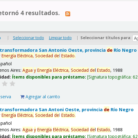
tornó 4 resultados.
|
Seleccionar todo
Limpiar todo
|
Seleccionar títulos para:
o
 transformadora San Antonio Oeste, provincia
de
Río Negro
y
Energía
Eléctrica,
Sociedad
de
l
Estado
.
spañol
enos Aires:
Agua
y
Energía
Eléctrica,
Sociedad
de
l
Estado
, 1988
lidad:
Ítems disponibles para préstamo:
Signatura topográfica:
62
eserva
Agregar al carrito
 transformadora San Antoni Oeste, provincia
de
Río Negro
y
Energía
Eléctrica,
Sociedad
de
l
Estado
.
spañol
enos Aires:
Agua
y
Energía
Eléctrica,
Sociedad
de
l
Estado
, 1988
lidad:
Ítems disponibles para préstamo:
Signatura topográfica:
62