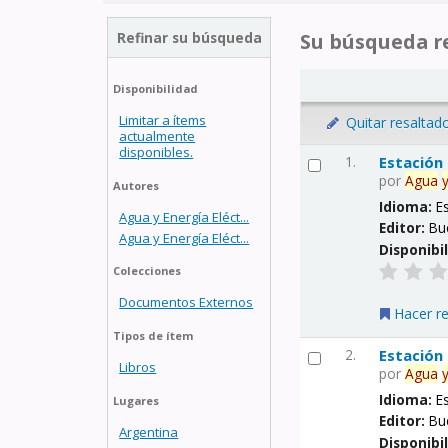
Refinar su búsqueda
Su búsqueda re
Disponibilidad
Limitar a ítems
Quitar resaltad
actualmente
disponibles.
1.
Estación
por
Agua
Autores
Idioma:
E
Agua y Energía Eléct...
Editor:
Bu
Agua y Energía Eléct...
Disponibi
Colecciones
Documentos Externos
Hacer r
Tipos de ítem
2.
Estación
Libros
por
Agua
Idioma:
E
Lugares
Editor:
Bu
Argentina
Disponibi