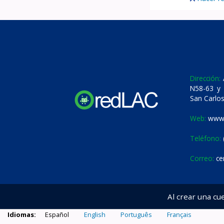
Dirección:
A
N58-63 y 
San Carlos
Web:
www.
Teléfono:
Correo:
ce
Al crear una cu
Idiomas:
Español
English
Português
Français