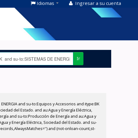
Idiomas
Ingresar a su cuenta
Ir
E ENERGIA and su-to:Equipos y Accesorios and itype:BK
iedad del Estado. and au:Agua y Energía Eléctrica,
nergía and su-to:Producción de Energía and au:Agua y
gua y Energía Eléctrica, Sociedad del Estado. and su-
lrecords,AlwaysMatches='') and (not-onloan-count,st-