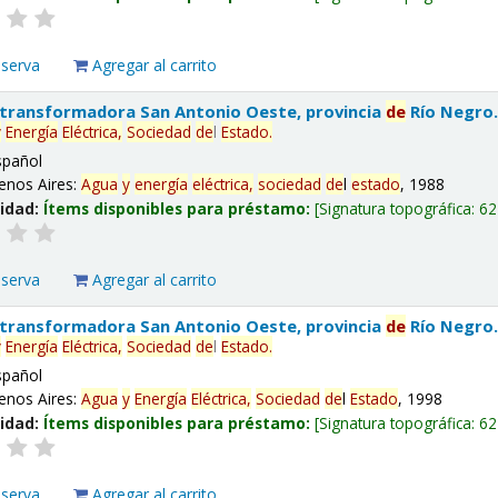
eserva
Agregar al carrito
 transformadora San Antonio Oeste, provincia
de
Río Negro
y
Energía
Eléctrica,
Sociedad
de
l
Estado
.
spañol
enos Aires:
Agua
y
energía
eléctrica,
sociedad
de
l
estado
, 1988
lidad:
Ítems disponibles para préstamo:
Signatura topográfica:
62
eserva
Agregar al carrito
 transformadora San Antonio Oeste, provincia
de
Río Negro
y
Energía
Eléctrica,
Sociedad
de
l
Estado
.
spañol
enos Aires:
Agua
y
Energía
Eléctrica,
Sociedad
de
l
Estado
, 1998
lidad:
Ítems disponibles para préstamo:
Signatura topográfica:
62
eserva
Agregar al carrito