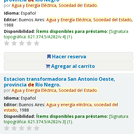
por
Agua
y
Energía
Eléctrica,
Sociedad
de
l
Estado
.
Idioma:
Español
Editor:
Buenos Aires:
Agua
y
Energía
Eléctrica,
Sociedad
de
l
Estado
,
1988
Disponibilidad:
Ítems disponibles para préstamo:
Signatura
topográfica:
621.374.5/A282/v.4
(1).
Hacer reserva
Agregar al carrito
Estacion transformadora San Antonio Oeste,
provincia
de
Río Negro.
por
Agua
y
Energía
Eléctrica,
Sociedad
de
l
Estado
.
Idioma:
Español
Editor:
Buenos Aires:
Agua
y
energía
eléctrica,
sociedad
de
l
estado
, 1988
Disponibilidad:
Ítems disponibles para préstamo:
Signatura
topográfica:
621.374.5/A282/v.3
(1).