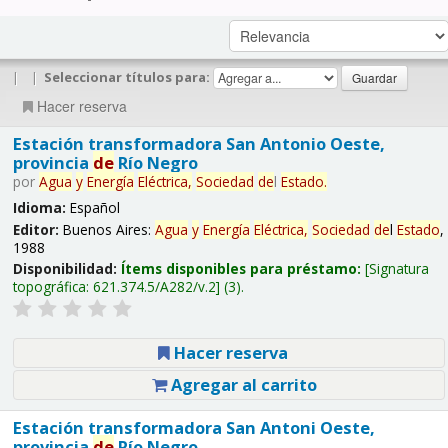
|
|
Seleccionar títulos para:
Hacer reserva
Estación transformadora San Antonio Oeste,
provincia
de
Río Negro
por
Agua
y
Energía
Eléctrica,
Sociedad
de
l
Estado
.
Idioma:
Español
Editor:
Buenos Aires:
Agua
y
Energía
Eléctrica,
Sociedad
de
l
Estado
,
1988
Disponibilidad:
Ítems disponibles para préstamo:
Signatura
topográfica:
621.374.5/A282/v.2
(3).
Hacer reserva
Agregar al carrito
Estación transformadora San Antoni Oeste,
provincia
de
Río Negro