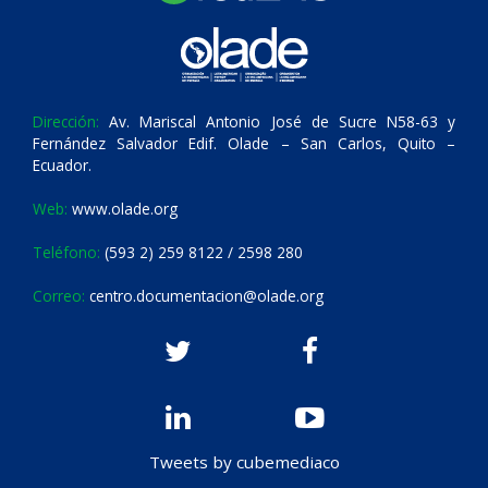
Dirección:
Av. Mariscal Antonio José de Sucre N58-63 y
Fernández Salvador Edif. Olade – San Carlos, Quito –
Ecuador.
Web:
www.olade.org
Teléfono:
(593 2) 259 8122 / 2598 280
Correo:
centro.documentacion@olade.org
Tweets by cubemediaco