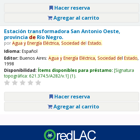
Hacer reserva
Agregar al carrito
Estación transformadora San Antonio Oeste,
provincia
de
Río Negro.
por
Agua
y
Energía
Eléctrica,
Sociedad
de
l
Estado
.
Idioma:
Español
Editor:
Buenos Aires:
Agua
y
Energía
Eléctrica,
Sociedad
de
l
Estado
,
1998
Disponibilidad:
Ítems disponibles para préstamo:
Signatura
topográfica:
621.374.5/A282/v.1
(1).
Hacer reserva
Agregar al carrito