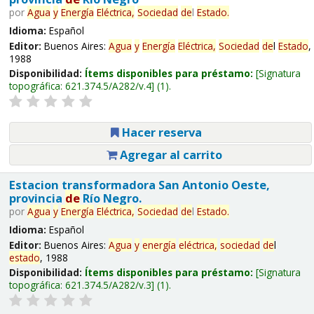
por
Agua
y
Energía
Eléctrica,
Sociedad
de
l
Estado
.
Idioma:
Español
Editor:
Buenos Aires:
Agua
y
Energía
Eléctrica,
Sociedad
de
l
Estado
,
1988
Disponibilidad:
Ítems disponibles para préstamo:
Signatura
topográfica:
621.374.5/A282/v.4
(1).
Hacer reserva
Agregar al carrito
Estacion transformadora San Antonio Oeste,
provincia
de
Río Negro.
por
Agua
y
Energía
Eléctrica,
Sociedad
de
l
Estado
.
Idioma:
Español
Editor:
Buenos Aires:
Agua
y
energía
eléctrica,
sociedad
de
l
estado
, 1988
Disponibilidad:
Ítems disponibles para préstamo:
Signatura
topográfica:
621.374.5/A282/v.3
(1).