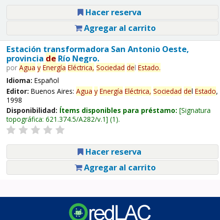
Hacer reserva
Agregar al carrito
Estación transformadora San Antonio Oeste,
provincia
de
Río Negro.
por
Agua
y
Energía
Eléctrica,
Sociedad
de
l
Estado
.
Idioma:
Español
Editor:
Buenos Aires:
Agua
y
Energía
Eléctrica,
Sociedad
de
l
Estado
,
1998
Disponibilidad:
Ítems disponibles para préstamo:
Signatura
topográfica:
621.374.5/A282/v.1
(1).
Hacer reserva
Agregar al carrito