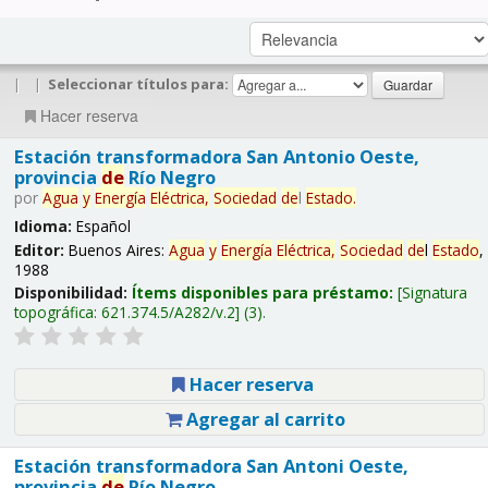
|
|
Seleccionar títulos para:
Hacer reserva
Estación transformadora San Antonio Oeste,
provincia
de
Río Negro
por
Agua
y
Energía
Eléctrica,
Sociedad
de
l
Estado
.
Idioma:
Español
Editor:
Buenos Aires:
Agua
y
Energía
Eléctrica,
Sociedad
de
l
Estado
,
1988
Disponibilidad:
Ítems disponibles para préstamo:
Signatura
topográfica:
621.374.5/A282/v.2
(3).
Hacer reserva
Agregar al carrito
Estación transformadora San Antoni Oeste,
provincia
de
Río Negro