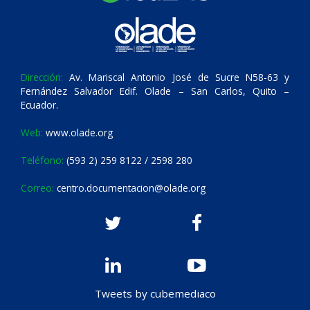
Dirección:
Av. Mariscal Antonio José de Sucre N58-63 y
Fernández Salvador Edif. Olade – San Carlos, Quito –
Ecuador.
Web:
www.olade.org
Teléfono:
(593 2) 259 8122 / 2598 280
Correo:
centro.documentacion@olade.org
Tweets by cubemediaco