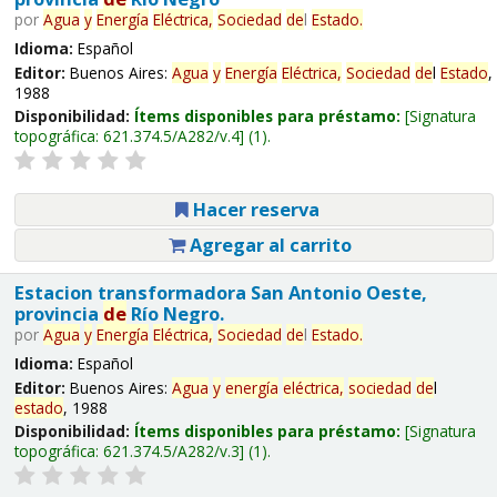
por
Agua
y
Energía
Eléctrica,
Sociedad
de
l
Estado
.
Idioma:
Español
Editor:
Buenos Aires:
Agua
y
Energía
Eléctrica,
Sociedad
de
l
Estado
,
1988
Disponibilidad:
Ítems disponibles para préstamo:
Signatura
topográfica:
621.374.5/A282/v.4
(1).
Hacer reserva
Agregar al carrito
Estacion transformadora San Antonio Oeste,
provincia
de
Río Negro.
por
Agua
y
Energía
Eléctrica,
Sociedad
de
l
Estado
.
Idioma:
Español
Editor:
Buenos Aires:
Agua
y
energía
eléctrica,
sociedad
de
l
estado
, 1988
Disponibilidad:
Ítems disponibles para préstamo:
Signatura
topográfica:
621.374.5/A282/v.3
(1).