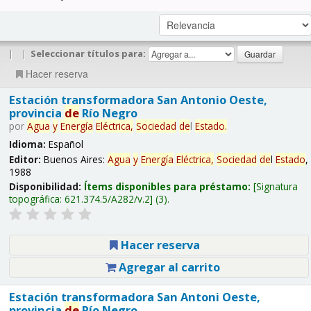
|
|
Seleccionar títulos para:
Hacer reserva
Estación transformadora San Antonio Oeste,
provincia
de
Río Negro
por
Agua
y
Energía
Eléctrica,
Sociedad
de
l
Estado
.
Idioma:
Español
Editor:
Buenos Aires:
Agua
y
Energía
Eléctrica,
Sociedad
de
l
Estado
,
1988
Disponibilidad:
Ítems disponibles para préstamo:
Signatura
topográfica:
621.374.5/A282/v.2
(3).
Hacer reserva
Agregar al carrito
Estación transformadora San Antoni Oeste,
provincia
de
Río Negro