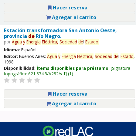
Hacer reserva
Agregar al carrito
Estación transformadora San Antonio Oeste,
provincia
de
Río Negro.
por
Agua
y
Energía
Eléctrica,
Sociedad
de
l
Estado
.
Idioma:
Español
Editor:
Buenos Aires:
Agua
y
Energía
Eléctrica,
Sociedad
de
l
Estado
,
1998
Disponibilidad:
Ítems disponibles para préstamo:
Signatura
topográfica:
621.374.5/A282/v.1
(1).
Hacer reserva
Agregar al carrito