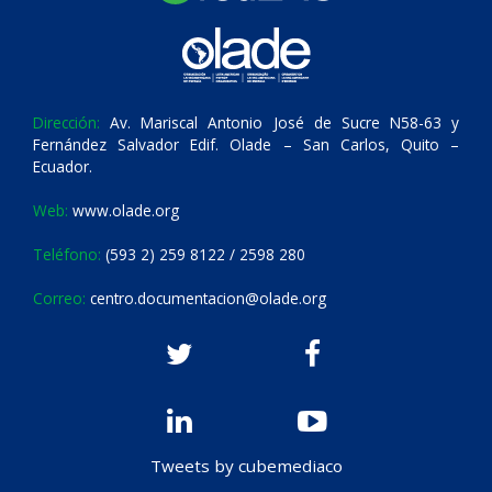
Dirección:
Av. Mariscal Antonio José de Sucre N58-63 y
Fernández Salvador Edif. Olade – San Carlos, Quito –
Ecuador.
Web:
www.olade.org
Teléfono:
(593 2) 259 8122 / 2598 280
Correo:
centro.documentacion@olade.org
Tweets by cubemediaco