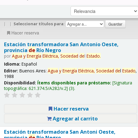
|
|
Seleccionar títulos para:
Hacer reserva
Estación transformadora San Antonio Oeste,
provincia
de
Río Negro
por
Agua
y
Energía
Eléctrica,
Sociedad
de
l
Estado
.
Idioma:
Español
Editor:
Buenos Aires:
Agua
y
Energía
Eléctrica,
Sociedad
de
l
Estado
,
1988
Disponibilidad:
Ítems disponibles para préstamo:
Signatura
topográfica:
621.374.5/A282/v.2
(3).
Hacer reserva
Agregar al carrito
Estación transformadora San Antoni Oeste,
provincia
de
Río Negro