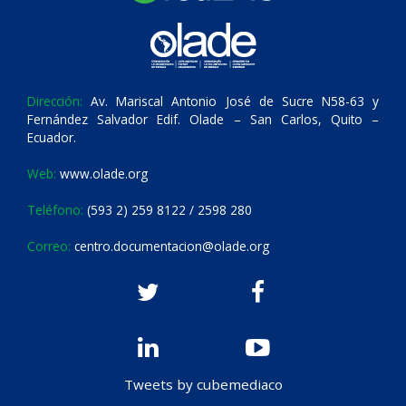
Dirección:
Av. Mariscal Antonio José de Sucre N58-63 y
Fernández Salvador Edif. Olade – San Carlos, Quito –
Ecuador.
Web:
www.olade.org
Teléfono:
(593 2) 259 8122 / 2598 280
Correo:
centro.documentacion@olade.org
Tweets by cubemediaco