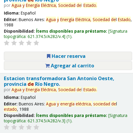
por
Agua
y
Energía
Eléctrica,
Sociedad
de
l
Estado
.
Idioma:
Español
Editor:
Buenos Aires:
Agua
y
Energía
Eléctrica,
Sociedad
de
l
Estado
,
1988
Disponibilidad:
Ítems disponibles para préstamo:
Signatura
topográfica:
621.374.5/A282/v.4
(1).
Hacer reserva
Agregar al carrito
Estacion transformadora San Antonio Oeste,
provincia
de
Río Negro.
por
Agua
y
Energía
Eléctrica,
Sociedad
de
l
Estado
.
Idioma:
Español
Editor:
Buenos Aires:
Agua
y
energía
eléctrica,
sociedad
de
l
estado
, 1988
Disponibilidad:
Ítems disponibles para préstamo:
Signatura
topográfica:
621.374.5/A282/v.3
(1).