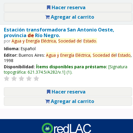
Hacer reserva
Agregar al carrito
Estación transformadora San Antonio Oeste,
provincia
de
Río Negro.
por
Agua
y
Energía
Eléctrica,
Sociedad
de
l
Estado
.
Idioma:
Español
Editor:
Buenos Aires:
Agua
y
Energía
Eléctrica,
Sociedad
de
l
Estado
,
1998
Disponibilidad:
Ítems disponibles para préstamo:
Signatura
topográfica:
621.374.5/A282/v.1
(1).
Hacer reserva
Agregar al carrito