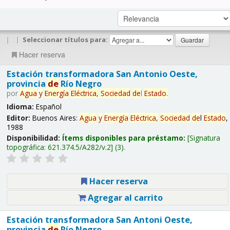
|
|
Seleccionar títulos para:
Hacer reserva
Estación transformadora San Antonio Oeste,
provincia
de
Río Negro
por
Agua
y
Energía
Eléctrica,
Sociedad
de
l
Estado
.
Idioma:
Español
Editor:
Buenos Aires:
Agua
y
Energía
Eléctrica,
Sociedad
de
l
Estado
,
1988
Disponibilidad:
Ítems disponibles para préstamo:
Signatura
topográfica:
621.374.5/A282/v.2
(3).
Hacer reserva
Agregar al carrito
Estación transformadora San Antoni Oeste,
provincia
de
Río Negro