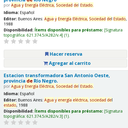
por
Agua
y
Energía
Eléctrica,
Sociedad
de
l
Estado
.
Idioma:
Español
Editor:
Buenos Aires:
Agua
y
Energía
Eléctrica,
Sociedad
de
l
Estado
,
1988
Disponibilidad:
Ítems disponibles para préstamo:
Signatura
topográfica:
621.374.5/A282/v.4
(1).
Hacer reserva
Agregar al carrito
Estacion transformadora San Antonio Oeste,
provincia
de
Río Negro.
por
Agua
y
Energía
Eléctrica,
Sociedad
de
l
Estado
.
Idioma:
Español
Editor:
Buenos Aires:
Agua
y
energía
eléctrica,
sociedad
de
l
estado
, 1988
Disponibilidad:
Ítems disponibles para préstamo:
Signatura
topográfica:
621.374.5/A282/v.3
(1).