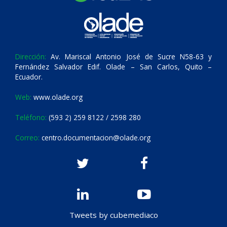
Dirección:
Av. Mariscal Antonio José de Sucre N58-63 y
Fernández Salvador Edif. Olade – San Carlos, Quito –
Ecuador.
Web:
www.olade.org
Teléfono:
(593 2) 259 8122 / 2598 280
Correo:
centro.documentacion@olade.org
Tweets by cubemediaco