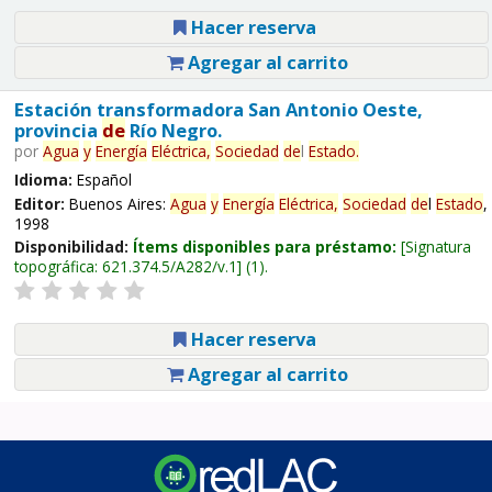
Hacer reserva
Agregar al carrito
Estación transformadora San Antonio Oeste,
provincia
de
Río Negro.
por
Agua
y
Energía
Eléctrica,
Sociedad
de
l
Estado
.
Idioma:
Español
Editor:
Buenos Aires:
Agua
y
Energía
Eléctrica,
Sociedad
de
l
Estado
,
1998
Disponibilidad:
Ítems disponibles para préstamo:
Signatura
topográfica:
621.374.5/A282/v.1
(1).
Hacer reserva
Agregar al carrito