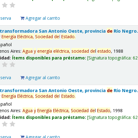
eserva
Agregar al carrito
 transformadora San Antonio Oeste, provincia
de
Río Negro
y
Energía
Eléctrica,
Sociedad
de
l
Estado
.
spañol
enos Aires:
Agua
y
energía
eléctrica,
sociedad
de
l
estado
, 1988
lidad:
Ítems disponibles para préstamo:
Signatura topográfica:
62
eserva
Agregar al carrito
 transformadora San Antonio Oeste, provincia
de
Río Negro
y
Energía
Eléctrica,
Sociedad
de
l
Estado
.
spañol
enos Aires:
Agua
y
Energía
Eléctrica,
Sociedad
de
l
Estado
, 1998
lidad:
Ítems disponibles para préstamo:
Signatura topográfica:
62
eserva
Agregar al carrito