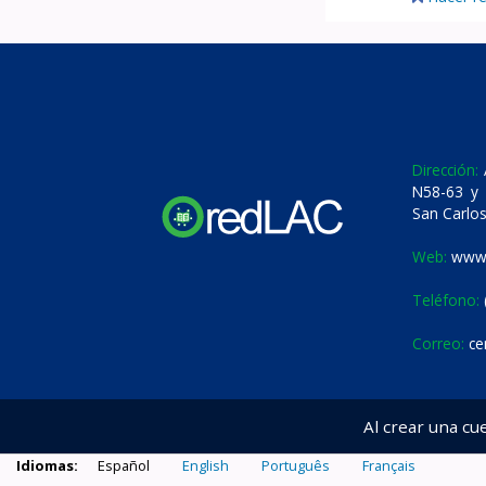
Dirección:
A
N58-63 y 
San Carlos
Web:
www.
Teléfono:
Correo:
ce
Al crear una cu
Idiomas:
Español
English
Português
Français