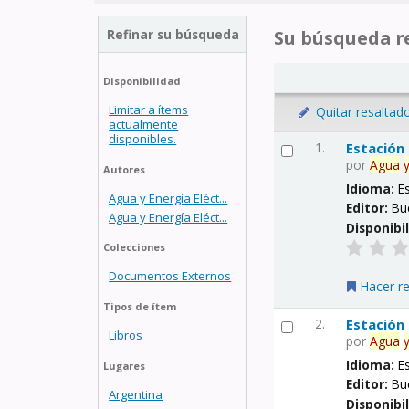
Refinar su búsqueda
Su búsqueda re
Disponibilidad
Limitar a ítems
Quitar resaltad
actualmente
disponibles.
1.
Estación
por
Agua
Autores
Idioma:
E
Agua y Energía Eléct...
Editor:
Bu
Agua y Energía Eléct...
Disponibi
Colecciones
Documentos Externos
Hacer r
Tipos de ítem
2.
Estación
Libros
por
Agua
Idioma:
E
Lugares
Editor:
Bu
Argentina
Disponibi