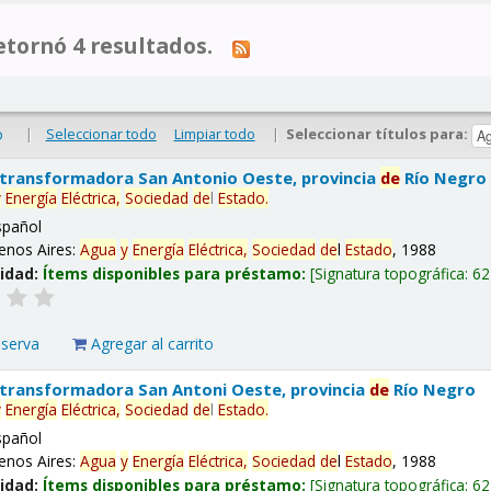
tornó 4 resultados.
|
Seleccionar todo
Limpiar todo
|
Seleccionar títulos para:
o
 transformadora San Antonio Oeste, provincia
de
Río Negro
y
Energía
Eléctrica,
Sociedad
de
l
Estado
.
spañol
enos Aires:
Agua
y
Energía
Eléctrica,
Sociedad
de
l
Estado
, 1988
lidad:
Ítems disponibles para préstamo:
Signatura topográfica:
62
eserva
Agregar al carrito
 transformadora San Antoni Oeste, provincia
de
Río Negro
y
Energía
Eléctrica,
Sociedad
de
l
Estado
.
spañol
enos Aires:
Agua
y
Energía
Eléctrica,
Sociedad
de
l
Estado
, 1988
lidad:
Ítems disponibles para préstamo:
Signatura topográfica:
62