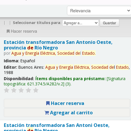
|
|
Seleccionar títulos para:
Hacer reserva
Estación transformadora San Antonio Oeste,
provincia
de
Río Negro
por
Agua
y
Energía
Eléctrica,
Sociedad
de
l
Estado
.
Idioma:
Español
Editor:
Buenos Aires:
Agua
y
Energía
Eléctrica,
Sociedad
de
l
Estado
,
1988
Disponibilidad:
Ítems disponibles para préstamo:
Signatura
topográfica:
621.374.5/A282/v.2
(3).
Hacer reserva
Agregar al carrito
Estación transformadora San Antoni Oeste,
provincia
de
Río Negro