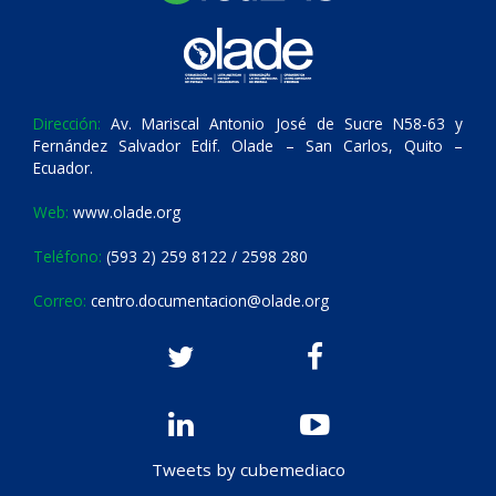
Dirección:
Av. Mariscal Antonio José de Sucre N58-63 y
Fernández Salvador Edif. Olade – San Carlos, Quito –
Ecuador.
Web:
www.olade.org
Teléfono:
(593 2) 259 8122 / 2598 280
Correo:
centro.documentacion@olade.org
Tweets by cubemediaco