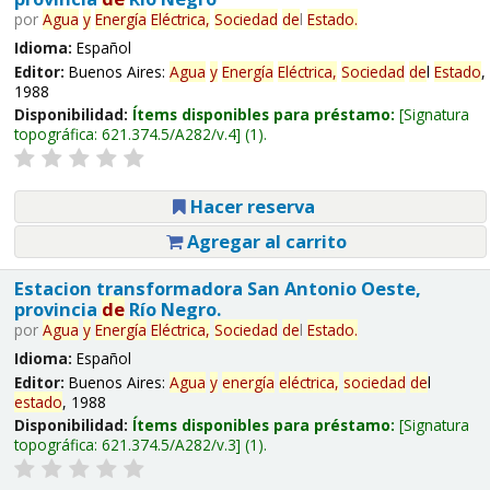
por
Agua
y
Energía
Eléctrica,
Sociedad
de
l
Estado
.
Idioma:
Español
Editor:
Buenos Aires:
Agua
y
Energía
Eléctrica,
Sociedad
de
l
Estado
,
1988
Disponibilidad:
Ítems disponibles para préstamo:
Signatura
topográfica:
621.374.5/A282/v.4
(1).
Hacer reserva
Agregar al carrito
Estacion transformadora San Antonio Oeste,
provincia
de
Río Negro.
por
Agua
y
Energía
Eléctrica,
Sociedad
de
l
Estado
.
Idioma:
Español
Editor:
Buenos Aires:
Agua
y
energía
eléctrica,
sociedad
de
l
estado
, 1988
Disponibilidad:
Ítems disponibles para préstamo:
Signatura
topográfica:
621.374.5/A282/v.3
(1).