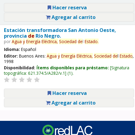
Hacer reserva
Agregar al carrito
Estación transformadora San Antonio Oeste,
provincia
de
Río Negro.
por
Agua
y
Energía
Eléctrica,
Sociedad
de
l
Estado
.
Idioma:
Español
Editor:
Buenos Aires:
Agua
y
Energía
Eléctrica,
Sociedad
de
l
Estado
,
1998
Disponibilidad:
Ítems disponibles para préstamo:
Signatura
topográfica:
621.374.5/A282/v.1
(1).
Hacer reserva
Agregar al carrito