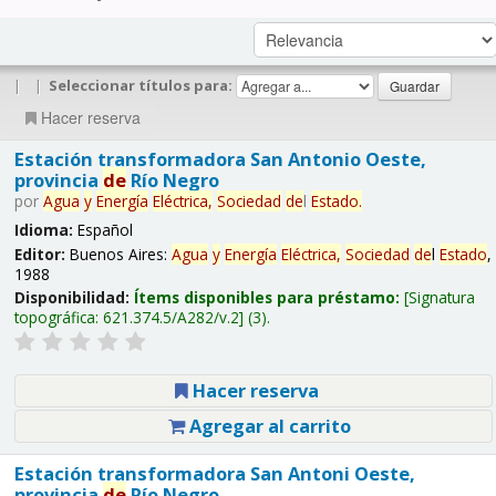
|
|
Seleccionar títulos para:
Hacer reserva
Estación transformadora San Antonio Oeste,
provincia
de
Río Negro
por
Agua
y
Energía
Eléctrica,
Sociedad
de
l
Estado
.
Idioma:
Español
Editor:
Buenos Aires:
Agua
y
Energía
Eléctrica,
Sociedad
de
l
Estado
,
1988
Disponibilidad:
Ítems disponibles para préstamo:
Signatura
topográfica:
621.374.5/A282/v.2
(3).
Hacer reserva
Agregar al carrito
Estación transformadora San Antoni Oeste,
provincia
de
Río Negro