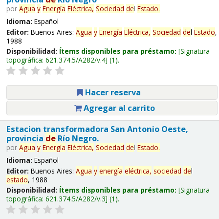
por
Agua
y
Energía
Eléctrica,
Sociedad
de
l
Estado
.
Idioma:
Español
Editor:
Buenos Aires:
Agua
y
Energía
Eléctrica,
Sociedad
de
l
Estado
,
1988
Disponibilidad:
Ítems disponibles para préstamo:
Signatura
topográfica:
621.374.5/A282/v.4
(1).
Hacer reserva
Agregar al carrito
Estacion transformadora San Antonio Oeste,
provincia
de
Río Negro.
por
Agua
y
Energía
Eléctrica,
Sociedad
de
l
Estado
.
Idioma:
Español
Editor:
Buenos Aires:
Agua
y
energía
eléctrica,
sociedad
de
l
estado
, 1988
Disponibilidad:
Ítems disponibles para préstamo:
Signatura
topográfica:
621.374.5/A282/v.3
(1).