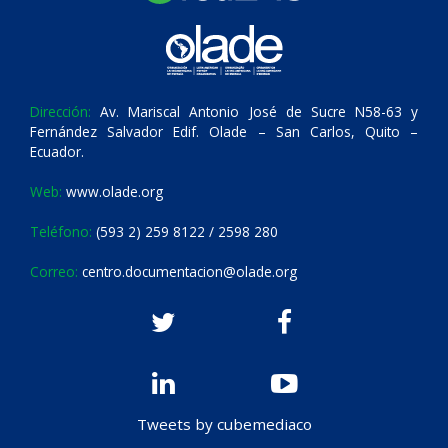
Dirección:
Av. Mariscal Antonio José de Sucre N58-63 y
Fernández Salvador Edif. Olade – San Carlos, Quito –
Ecuador.
Web:
www.olade.org
Teléfono:
(593 2) 259 8122 / 2598 280
Correo:
centro.documentacion@olade.org
Tweets by cubemediaco