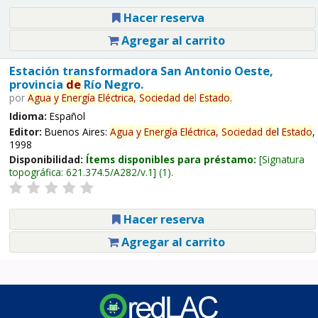
Hacer reserva
Agregar al carrito
Estación transformadora San Antonio Oeste,
provincia
de
Río Negro.
por
Agua
y
Energía
Eléctrica,
Sociedad
de
l
Estado
.
Idioma:
Español
Editor:
Buenos Aires:
Agua
y
Energía
Eléctrica,
Sociedad
de
l
Estado
,
1998
Disponibilidad:
Ítems disponibles para préstamo:
Signatura
topográfica:
621.374.5/A282/v.1
(1).
Hacer reserva
Agregar al carrito