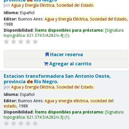
por
Agua
y
Energía
Eléctrica,
Sociedad
de
l
Estado
.
Idioma:
Español
Editor:
Buenos Aires:
Agua
y
Energía
Eléctrica,
Sociedad
de
l
Estado
,
1988
Disponibilidad:
Ítems disponibles para préstamo:
Signatura
topográfica:
621.374.5/A282/v.4
(1).
Hacer reserva
Agregar al carrito
Estacion transformadora San Antonio Oeste,
provincia
de
Río Negro.
por
Agua
y
Energía
Eléctrica,
Sociedad
de
l
Estado
.
Idioma:
Español
Editor:
Buenos Aires:
Agua
y
energía
eléctrica,
sociedad
de
l
estado
, 1988
Disponibilidad:
Ítems disponibles para préstamo:
Signatura
topográfica:
621.374.5/A282/v.3
(1).