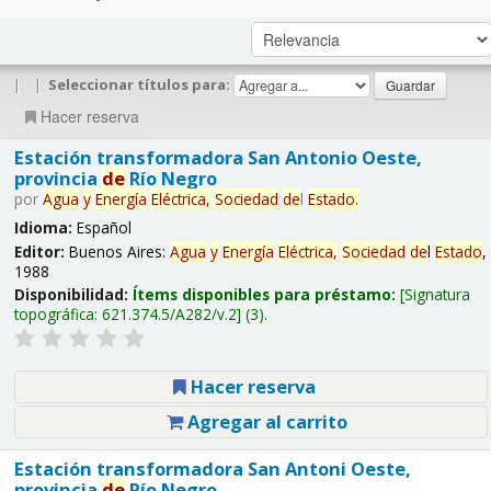
|
|
Seleccionar títulos para:
Hacer reserva
Estación transformadora San Antonio Oeste,
provincia
de
Río Negro
por
Agua
y
Energía
Eléctrica,
Sociedad
de
l
Estado
.
Idioma:
Español
Editor:
Buenos Aires:
Agua
y
Energía
Eléctrica,
Sociedad
de
l
Estado
,
1988
Disponibilidad:
Ítems disponibles para préstamo:
Signatura
topográfica:
621.374.5/A282/v.2
(3).
Hacer reserva
Agregar al carrito
Estación transformadora San Antoni Oeste,
provincia
de
Río Negro