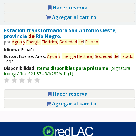
Hacer reserva
Agregar al carrito
Estación transformadora San Antonio Oeste,
provincia
de
Río Negro.
por
Agua
y
Energía
Eléctrica,
Sociedad
de
l
Estado
.
Idioma:
Español
Editor:
Buenos Aires:
Agua
y
Energía
Eléctrica,
Sociedad
de
l
Estado
,
1998
Disponibilidad:
Ítems disponibles para préstamo:
Signatura
topográfica:
621.374.5/A282/v.1
(1).
Hacer reserva
Agregar al carrito