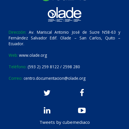
Dirección:
Av. Mariscal Antonio José de Sucre N58-63 y
Fernández Salvador Edif. Olade – San Carlos, Quito –
Ecuador.
Web:
www.olade.org
Teléfono:
(593 2) 259 8122 / 2598 280
Correo:
centro.documentacion@olade.org
Tweets by cubemediaco